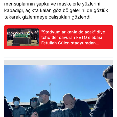
kullanılmaktadır. Bu çerezler vasıtasıyla çeşitli kişisel
mensuplarının şapka ve maskelerle yüzlerini
verileriniz işlenmekte olup gerekli olan çerezler bilgi
kapadığı, açıkta kalan göz bölgelerini de gözlük
toplumu hizmetlerinin sunulması amacıyla
takarak gizlenmeye çalıştıkları gözlendi.
kullanılmaktadır. Diğer çerezler, sitemizin daha işlevsel
kılınması ve kişiselleştirilmesi ve sizlere yönelik
"Stadyumlar kanla dolacak" diye
reklam/pazarlama faaliyetlerinin yapılması, amaçlarıyla
tehditler savuran FETÖ elebaşı
sınırlı olarak açık rızanız dahilinde kullanılacaktır.
Fetullah Gülen stadyumdan
cehenneme postalandı!
Çerezlere ilişkin tercihlerinizi aşağıda yer alan panel
vasıtasıyla belirleyebilirsiniz. Çerezlere ilişkin detaylı bilgi
için Ayarlar butonuna tıklayabilir,
Çerez Bilgilendirme
Metnimizi
ziyaret edebilirsiniz.
6698 sayılı Kişisel Verilerin Korunması Kanunu uyarınca
hazırlanmış Aydınlatma Metnimizi okumak ve sitemizde
ilgili mevzuata uygun olarak kullanılan çerezlerle ilgili bilgi
almak için lütfen
tıklayınız
.