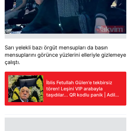
Sarı yelekli bazı örgüt mensupları da basın
mensuplarını görünce yüzlerini elleriyle gizlemeye
çalıştı.
İblis Fetullah Gülen'e tekbirsiz
tören! Leşini VIP arabayla
taşıdılar... QR kodlu panik | Adil
Öksüz bilmecesi