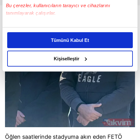
Bu çerezler, kullanıcıların tarayıcı ve cihazlarını
tanımlayarak çalışırlar.
Bu çerezlere izin vermeniz halinde sizlere özel
kişiselleştirilmiş reklamlar sunabilir, sayfalarımızda sizlere
Tümünü Kabul Et
daha iyi reklam deneyimi yaşatabiliriz. Bunu yaparken
amacımızın size daha iyi bir reklam deneyimi sunmak
olduğunu ve sizlere en iyi içerikleri sunabilmek adına
Kişiselleştir
elimizden gelen çabayı gösterdiğimizi ve bu noktada,
reklamların maliyetlerimizi karşılamak noktasında tek gelir
kalemimiz olduğunu sizlere hatırlatmak isteriz.
Her halükârda, kullanıcılar, bu çerezlere izin vermedikleri
takdirde, kullanıcılara hedefli reklamlar
gösterilmeyecektir."
Sizlere daha iyi bir hizmet sunabilmek için İnternet
Sitemizde kendimize ve üçüncü kişilere ait çerezler
Öğlen saatlerinde stadyuma akın eden FETÖ