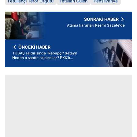
Fetullahçı Terör Örgütü
Fetullah Gülen
Pensilvanya
SONRAKİ HABER
Atama kararları Resmi Gazete'de
ÖNCEKİ HABER
TUSAŞ saldırısında "kebapçı" detayı!
Neden o saatte saldırdılar? PKK'lı
teröristler sevgili rolü yaptı | Rotaları belli
oldu