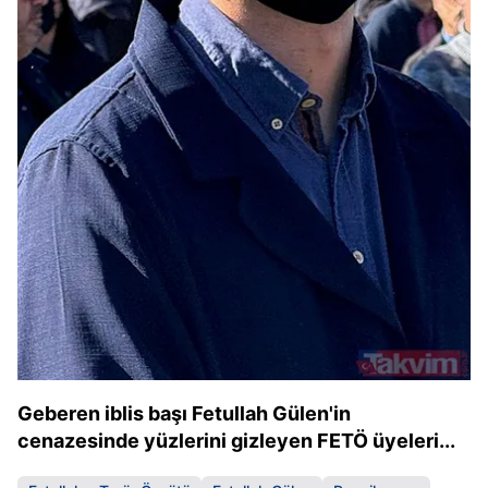
Geberen iblis başı Fetullah Gülen'in
cenazesinde yüzlerini gizleyen FETÖ üyeleri...