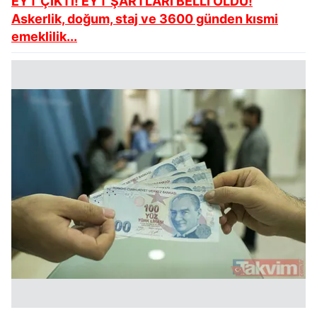
EYT ÇIKTI! EYT ŞARTLARI BELLİ OLDU!
Askerlik, doğum, staj ve 3600 günden kısmi
emeklilik...