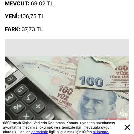
MEVCUT:
69,02 TL
YENİ:
106,75 TL
FARK:
37,73 TL
6698 sayılı Kişisel Verilerin Korunması Kanunu uyarınca hazırlanmış
aydınlatma metnimizi okumak ve sitemizde ilgili mevzuata uygun
olarak kullanılan
çerezlerle
ilgili bilgi almak için lütfen
tıklayınız.