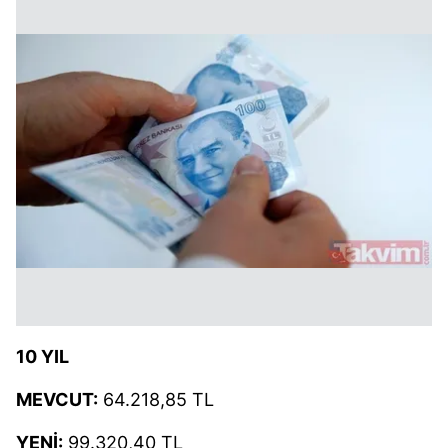
10 YIL
MEVCUT:
64.218,85 TL
YENİ:
99.320,40 TL