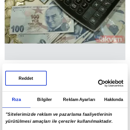
İHYADA DA ÖDEME ARTIYOR
Reddet
Eksik primleri tamamlamanın yollarından biri de
Bağ-Kur'lular için ihya… Geçmişte prim borcu
nedeniyle dondurulan hizmet süreleri olan Bağ-
Rıza
Bilgiler
Reklam Ayarları
Hakkında
Kur'lular, bunların tamamını talepte bulunduğu
tarihteki asgari ücret üzerinden canlandırabiliyor.
"Sitelerimizde reklam ve pazarlama faaliyetlerinin
yürütülmesi amaçları ile çerezler kullanılmaktadır.