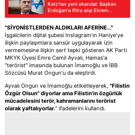
Katz'tan yeni skandal: Başkan
Erdoğan'a iftira atıp Ekrem
İmamoğlu'na destek verdi
"SİYONİSTLERDEN ALDIKLARI AFERİNE..."
İşgalcilerin dijital şubesi Instagram'ın Haniye'ye
ilişkin paylaşımlara sansür uygulayarak izin
vermemesine ilişkin sert tepki gösteren AK Parti
MKYK Üyesi Emre Cemil Ayvalı, Hamas'a
"terörist" imasında bulunan İmamoğlu ve İBB
Sözcüsü Murat Ongun'u da eleştirdi.
Ayvalı Ongun ve İmamoğlu etiketleyerek,
"Filistin
Özgür Olsun" diyorlar ama Filistin'in özgürlük
mücadelesini terör, kahramanlarını terörist
olarak yaftalıyorlar.
" ifadelerini kullandı.