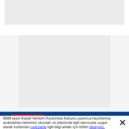
6698 sayılı Kişisel Verilerin Korunması Kanunu uyarınca hazırlanmış
aydınlatma metnimizi okumak ve sitemizde ilgili mevzuata uygun
olarak kullanılan
çerezlerle
ilgili bilgi almak için lütfen
tıklayınız.