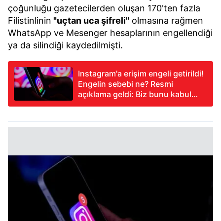
çoğunluğu gazetecilerden oluşan 170'ten fazla
Filistinlinin
"uçtan uca şifreli"
olmasına rağmen
WhatsApp ve Mesenger hesaplarının engellendiği
ya da silindiği kaydedilmişti.
Instagram'a erişim engeli getirildi!
Engelin sebebi ne? Resmi
açıklama geldi: Biz bunu kabul
etmedik, etmeyeceğiz