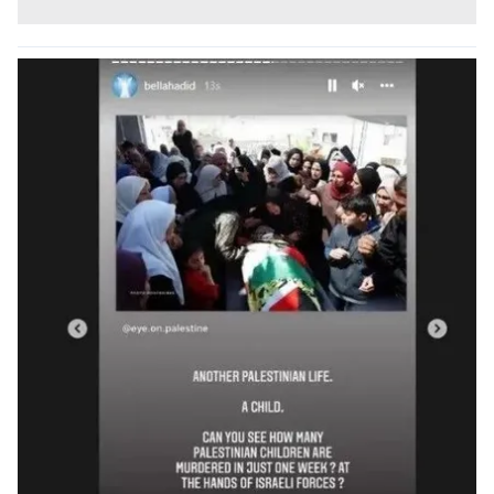
kullanılmaktadır. Bu çerezler vasıtasıyla çeşitli kişisel
verileriniz işlenmekte olup gerekli olan çerezler bilgi
toplumu hizmetlerinin sunulması amacıyla
kullanılmaktadır. Diğer çerezler, sitemizin daha işlevsel
kılınması ve kişiselleştirilmesi ve sizlere yönelik
reklam/pazarlama faaliyetlerinin yapılması, amaçlarıyla
sınırlı olarak açık rızanız dahilinde kullanılacaktır.
Çerezlere ilişkin tercihlerinizi aşağıda yer alan panel
vasıtasıyla belirleyebilirsiniz. Çerezlere ilişkin detaylı bilgi
için Ayarlar butonuna tıklayabilir,
Çerez Bilgilendirme
Metnimizi
ziyaret edebilirsiniz.
6698 sayılı Kişisel Verilerin Korunması Kanunu uyarınca
hazırlanmış Aydınlatma Metnimizi okumak ve sitemizde
ilgili mevzuata uygun olarak kullanılan çerezlerle ilgili bilgi
almak için lütfen
tıklayınız
.