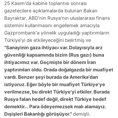
Sitemizde kendimize ve üçüncü kişilere ait çerezler
25 Kasım'da kabine toplantısı sonrası
kullanılmaktadır. Bu çerezler vasıtasıyla çeşitli kişisel
gazetecilere açıklamalarda bulunan Bakan
verileriniz işlenmekte olup gerekli olan çerezler bilgi
Bayraktar, ABD'nin Rusya'nın uluslararası finans
toplumu hizmetlerinin sunulması amacıyla
sistemini kullanmasını engellemek amacıyla
kullanılmaktadır. Diğer çerezler, sitemizin daha işlevsel
Gazprombank'a yönelik uyguladığı yaptırımların
kılınması ve kişiselleştirilmesi ve sizlere yönelik
Türkiye'yi de etkileyeceğini belirtmiş ve
reklam/pazarlama faaliyetlerinin yapılması, amaçlarıyla
sınırlı olarak açık rızanız dahilinde kullanılacaktır.
"Sanayinin gaza ihtiyacı var. Dolayısıyla arz
güvenliği kapsamında bizim (Rus gazı) buna
Çerezlere ilişkin tercihlerinizi aşağıda yer alan panel
ihtiyacımız var. Geçmişte bir dönem İran
vasıtasıyla belirleyebilirsiniz. Çerezlere ilişkin detaylı bilgi
yaptırımları oldu. Orada doğalgazda bir muafiyet
için Ayarlar butonuna tıklayabilir,
Çerez Bilgilendirme
vardı. Benzer şeyi burada da Amerika'dan
Metnimizi
ziyaret edebilirsiniz.
istiyoruz. Eğer böyle bir muafiyet Türkiye'ye
6698 sayılı Kişisel Verilerin Korunması Kanunu uyarınca
verilmezse, bu direkt Türkiye'yi etkiler. Burada
hazırlanmış Aydınlatma Metnimizi okumak ve sitemizde
Rusya falan hedef değil, direkt Türkiye hedef
ilgili mevzuata uygun olarak kullanılan çerezlerle ilgili bilgi
demektir... Para ödeyemezsek malı alamayız.
almak için lütfen
tıklayınız
.
Dışişleri Bakanlığı görüşüyor."
demişti.