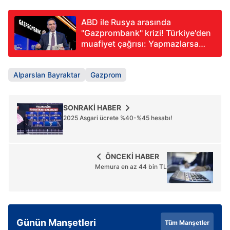
ABD ile Rusya arasında
"Gazprombank" krizi! Türkiye'den
muafiyet çağrısı: Yapmazlarsa
hedef Türkiye'dir!
Alparslan Bayraktar
Gazprom
SONRAKİ HABER
2025 Asgari ücrete %40-%45 hesabı!
ÖNCEKİ HABER
Memura en az 44 bin TL
Günün Manşetleri
Tüm Manşetler