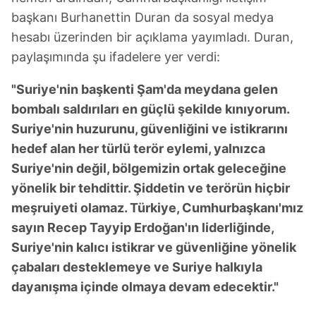
başkanı Burhanettin Duran da sosyal medya
hesabı üzerinden bir açıklama yayımladı. Duran,
paylaşımında şu ifadelere yer verdi:
"Suriye'nin başkenti Şam'da meydana gelen
bombalı saldırıları en güçlü şekilde kınıyorum.
Suriye'nin huzurunu, güvenliğini ve istikrarını
hedef alan her türlü terör eylemi, yalnızca
Suriye'nin değil, bölgemizin ortak geleceğine
yönelik bir tehdittir. Şiddetin ve terörün hiçbir
meşruiyeti olamaz. Türkiye, Cumhurbaşkanı'mız
sayın Recep Tayyip Erdoğan'ın liderliğinde,
Suriye'nin kalıcı istikrar ve güvenliğine yönelik
çabaları desteklemeye ve Suriye halkıyla
dayanışma içinde olmaya devam edecektir."