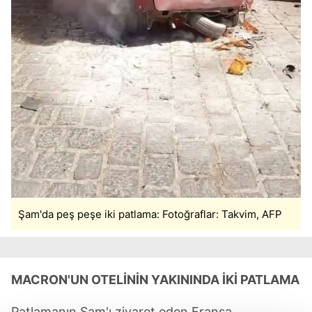
Şam'da peş peşe iki patlama: Fotoğraflar: Takvim, AFP
MACRON'UN OTELİNİN YAKININDA İKİ PATLAMA
Patlamanın Şam'ı ziyaret eden Fransa