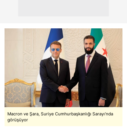
vasıtasıyla belirleyebilirsiniz. Çerezlere ilişkin detaylı bilgi
için Ayarlar butonuna tıklayabilir,
Çerez Bilgilendirme
Metnimizi
ziyaret edebilirsiniz.
6698 sayılı Kişisel Verilerin Korunması Kanunu uyarınca
hazırlanmış Aydınlatma Metnimizi okumak ve sitemizde
ilgili mevzuata uygun olarak kullanılan çerezlerle ilgili bilgi
almak için lütfen
tıklayınız
.
Macron ve Şara, Suriye Cumhurbaşkanlığı Sarayı'nda
görüşüyor