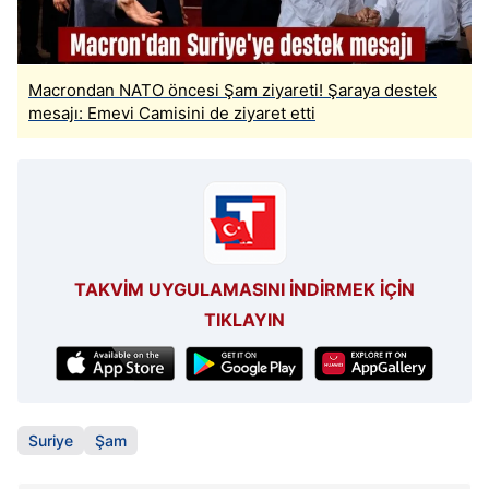
Macrondan NATO öncesi Şam ziyareti! Şaraya destek
mesajı: Emevi Camisini de ziyaret etti
TAKVİM UYGULAMASINI İNDİRMEK İÇİN
TIKLAYIN
Suriye
Şam