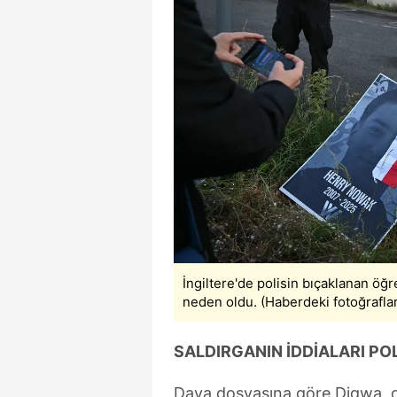
mevzuata uygun olarak kullanılan
İngiltere'de polisin bıçaklanan öğ
neden oldu. (Haberdeki fotoğraflar
SALDIRGANIN İDDİALARI POL
Dava dosyasına göre Digwa, ol