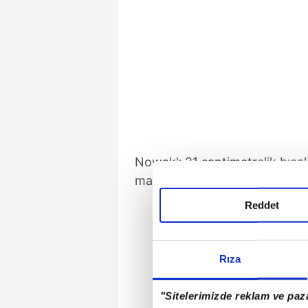
Nowak'ı 21 santimetrelik bıça
mahkeme tarafından en az 21 yı
Reddet
Rıza
"Sitelerimizde reklam ve paza