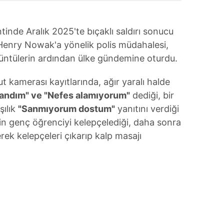
inde Aralık 2025'te bıçaklı saldırı sonucu
 Henry Nowak'a yönelik polis müdahalesi,
ntülerin ardından ülke gündemine oturdu.
 kamerası kayıtlarında, ağır yaralı halde
landım" ve "Nefes alamıyorum"
dediği, bir
şılık
"Sanmıyorum dostum"
yanıtını verdiği
rin genç öğrenciyi kelepçelediği, daha sonra
erek kelepçeleri çıkarıp kalp masajı