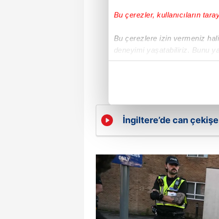
Bu çerezler, kullanıcıların tara
Bu çerezlere izin vermeniz halin
deneyimi yaşatabiliriz. Bunu y
içerikleri sunabilmek adına el
noktasında tek gelir kalemimiz 
Her halükârda, kullanıcılar, bu 
İngiltere’de can çekiş
Sizlere daha iyi bir hizmet sun
çerezler vasıtasıyla çeşitli kiş
amacıyla kullanılmaktadır. Diğer
reklam/pazarlama faaliyetlerinin
Çerezlere ilişkin tercihlerinizi 
butonuna tıklayabilir,
Çerez Bi
6698 sayılı Kişisel Verilerin 