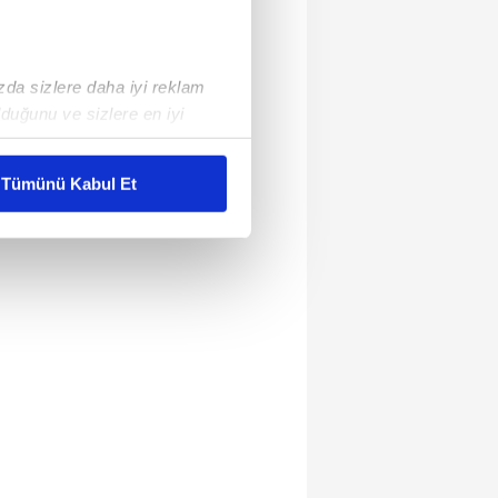
ızda sizlere daha iyi reklam
duğunu ve sizlere en iyi
liyetlerimizi karşılamak
Tümünü Kabul Et
ar gösterilmeyecektir."
çerezler kullanılmaktadır. Bu
u hizmetlerinin sunulması
i ve sizlere yönelik
nılacaktır.
kin detaylı bilgi için Ayarlar
ak ve sitemizde ilgili