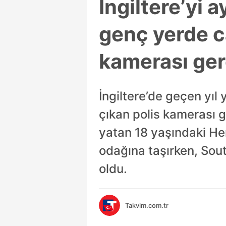
İngiltere’yi 
genç yerde c
kamerası ger
İngiltere’de geçen yıl
çıkan polis kamerası gö
yatan 18 yaşındaki Hen
odağına taşırken, Sou
oldu.
Takvim.com.tr