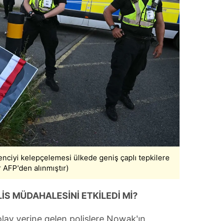
 çerezlerle ilgili bilgi almak için lütfen
tıklayınız
.
renciyi kelepçelemesi ülkede geniş çaplı tepkilere
 AFP'den alınmıştır)
İS MÜDAHALESİNİ ETKİLEDİ Mİ?
ay yerine gelen polislere Nowak'ın