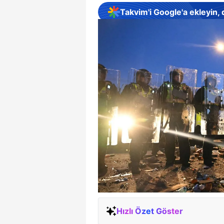
Takvim'i Google'a ekleyin,
Hızlı Özet Göster