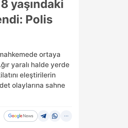
18 yaşındaki
ndi: Polis
in mahkemede ortaya
Ağır yaralı halde yerde
tını eleştirilerin
det olaylarına sahne