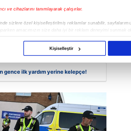
yıcı ve cihazlarını tanımlayarak çalışırlar.
de sizlere özel kişiselleştirilmiş reklamlar sunabilir, sayfalarım
aparken amacımızın size daha iyi bir reklam deneyimi sunmak ol
imizden gelen çabayı gösterdiğimizi ve bu noktada, reklamların ma
olduğunu sizlere hatırlatmak isteriz.
Kişiselleştir
çerezlere izin vermedikleri takdirde, kullanıcılara hedefli reklaml
en gence ilk yardım yerine kelepçe!
abilmek için İnternet Sitemizde kendimize ve üçüncü kişilere ait 
isel verileriniz işlenmekte olup gerekli olan çerezler bilgi toplum
 çerezler, sitemizin daha işlevsel kılınması ve kişiselleştirilmes
 yapılması, amaçlarıyla sınırlı olarak açık rızanız dahilinde kulla
aşağıda yer alan panel vasıtasıyla belirleyebilirsiniz. Çerezlere iliş
lgilendirme Metnimizi
ziyaret edebilirsiniz.
Korunması Kanunu uyarınca hazırlanmış Aydınlatma Metnimizi okum