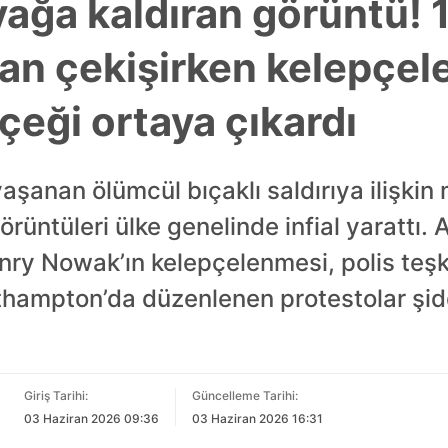
ayağa kaldıran görüntü! 
an çekişirken kelepçele
çeği ortaya çıkardı
 yaşanan ölümcül bıçaklı saldırıya ilişk
rüntüleri ülke genelinde infial yarattı. 
ry Nowak’ın kelepçelenmesi, polis teşkila
thampton’da düzenlenen protestolar şid
Giriş Tarihi:
Güncelleme Tarihi:
03 Haziran 2026 09:36
03 Haziran 2026 16:31