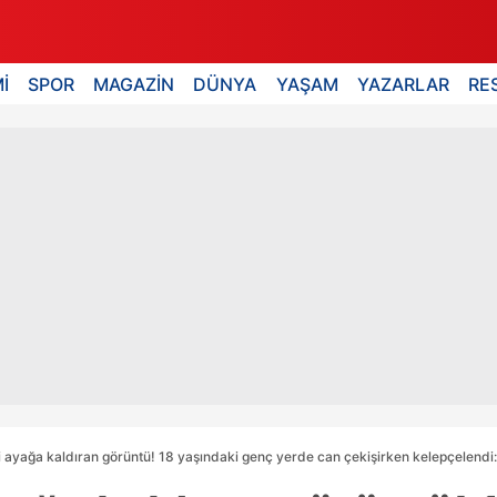
İ
SPOR
MAGAZİN
DÜNYA
YAŞAM
YAZARLAR
RE
yi ayağa kaldıran görüntü! 18 yaşındaki genç yerde can çekişirken kelepçelendi: