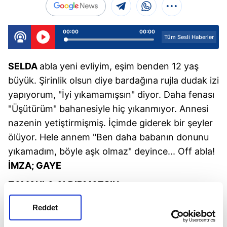
00:00
00:00
Tüm Sesli Haberler
S
ELDA
abla yeni evliyim, eşim benden 12 yaş
büyük. Şirinlik olsun diye bardağına rujla dudak izi
yapıyorum, "İyi yıkamamışsın" diyor. Daha fenası
"Üşütürüm" bahanesiyle hiç yıkanmıyor. Annesi
nazenin yetiştirmişmiş. İçimde giderek bir şeyler
ölüyor. Hele annem "Ben daha babanın donunu
yıkamadım, böyle aşk olmaz" deyince... Off abla!
İMZA; GAYE
ZAMANLA
ALDIRMAZSIN
S.U.CEVAP;
Bahçe hortumunu mutfak
Reddet
musluğuna tak, işten geldiğinde eşikteyken su tut