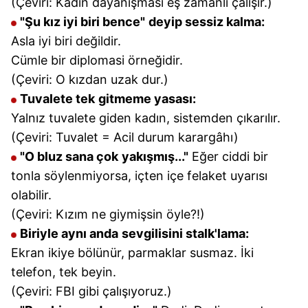
(Çeviri: Kadın dayanışması eş zamanlı çalışır.)
"Şu kız iyi biri bence"
deyip sessiz kalma:
Asla iyi biri değildir.
Cümle bir diplomasi örneğidir.
(Çeviri: O kızdan uzak dur.)
Tuvalete tek
gitmeme yasası:
Yalnız tuvalete giden kadın, sistemden çıkarılır.
(Çeviri: Tuvalet = Acil durum karargâhı)
"O bluz sana çok
yakışmış..."
Eğer ciddi bir
tonla söylenmiyorsa, içten içe felaket uyarısı
olabilir.
(Çeviri: Kızım ne giymişsin öyle?!)
Biriyle aynı anda
sevgilisini stalk'lama:
Ekran ikiye bölünür, parmaklar susmaz. İki
telefon, tek beyin.
(Çeviri: FBI gibi çalışıyoruz.)