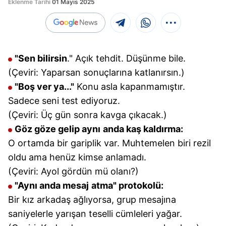
Eklenme Tarihi
01 Mayıs 2025
"Sen bilirsin
." Açık tehdit. Düşünme bile.
(Çeviri: Yaparsan sonuçlarına katlanırsın.)
"Boş ver ya..."
Konu asla kapanmamıştır.
Sadece seni test ediyoruz.
(Çeviri: Üç gün sonra kavga çıkacak.)
Göz göze gelip aynı
anda kaş kaldırma:
O ortamda bir gariplik var. Muhtemelen biri rezil
oldu ama henüz kimse anlamadı.
(Çeviri: Ayol gördün mü olanı?)
"Aynı anda mesaj
atma" protokolü:
Bir kız arkadaş ağlıyorsa, grup mesajına
saniyelerle yarışan teselli cümleleri yağar.