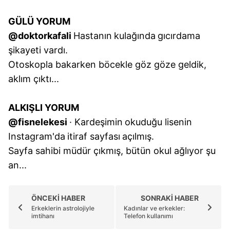
kullanılmaktadır. Bu çerezler vasıtasıyla çeşitli kişisel
GÜLÜ YORUM
verileriniz işlenmekte olup gerekli olan çerezler bilgi
@doktorkafali
Hastanın
kulağında
gıcırdama
toplumu hizmetlerinin sunulması amacıyla
kullanılmaktadır. Diğer çerezler, sitemizin daha işlevsel
şikayeti vardı.
kılınması ve kişiselleştirilmesi ve sizlere yönelik
Otoskopla bakarken böcekle göz göze geldik,
reklam/pazarlama faaliyetlerinin yapılması, amaçlarıyla
aklım çıktı...
sınırlı olarak açık rızanız dahilinde kullanılacaktır.
ALKIŞLI YORUM
Çerezlere ilişkin tercihlerinizi aşağıda yer alan panel
@fisnelekesi
· Kardeşimin
okuduğu lisenin
vasıtasıyla belirleyebilirsiniz. Çerezlere ilişkin detaylı bilgi
için Ayarlar butonuna tıklayabilir,
Çerez Bilgilendirme
Instagram'da
itiraf sayfası
açılmış.
Metnimizi
ziyaret edebilirsiniz.
Sayfa sahibi müdür çıkmış, bütün okul ağlıyor şu
an...
6698 sayılı Kişisel Verilerin Korunması Kanunu uyarınca
hazırlanmış Aydınlatma Metnimizi okumak ve sitemizde
ilgili mevzuata uygun olarak kullanılan çerezlerle ilgili bilgi
ÖNCEKİ HABER
SONRAKİ HABER
almak için lütfen
tıklayınız
.
Erkeklerin astrolojiyle
Kadınlar ve erkekler:
imtihanı
Telefon kullanımı