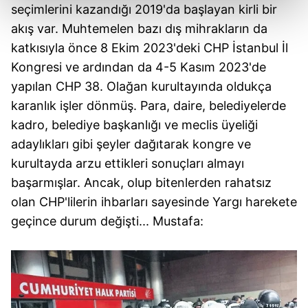
kalemimiz olduğunu sizlere hatırlatmak isteriz.
seçimlerini kazandığı 2019'da başlayan kirli bir
akış var. Muhtemelen bazı dış mihrakların da
Her halükârda, kullanıcılar, bu çerezlere izin vermedikleri
katkısıyla önce 8 Ekim 2023'deki CHP İstanbul İl
takdirde, kullanıcılara hedefli reklamlar
Kongresi ve ardından da 4-5 Kasım 2023'de
gösterilmeyecektir."
yapılan CHP 38. Olağan kurultayında oldukça
karanlık işler dönmüş. Para, daire, belediyelerde
Sizlere daha iyi bir hizmet sunabilmek için İnternet
Sitemizde kendimize ve üçüncü kişilere ait çerezler
kadro, belediye başkanlığı ve meclis üyeliği
kullanılmaktadır. Bu çerezler vasıtasıyla çeşitli kişisel
adaylıkları gibi şeyler dağıtarak kongre ve
verileriniz işlenmekte olup gerekli olan çerezler bilgi
kurultayda arzu ettikleri sonuçları almayı
toplumu hizmetlerinin sunulması amacıyla
başarmışlar. Ancak, olup bitenlerden rahatsız
kullanılmaktadır. Diğer çerezler, sitemizin daha işlevsel
olan CHP'lilerin ihbarları sayesinde Yargı harekete
kılınması ve kişiselleştirilmesi ve sizlere yönelik
geçince durum değişti... Mustafa:
reklam/pazarlama faaliyetlerinin yapılması, amaçlarıyla
sınırlı olarak açık rızanız dahilinde kullanılacaktır.
Çerezlere ilişkin tercihlerinizi aşağıda yer alan panel
vasıtasıyla belirleyebilirsiniz. Çerezlere ilişkin detaylı bilgi
için Ayarlar butonuna tıklayabilir,
Çerez Bilgilendirme