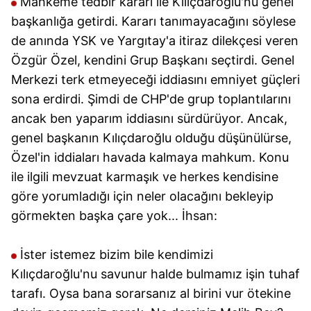
Mahkeme tedbir kararı ile Kılıçdaroğlu'nu genel
başkanlığa getirdi. Kararı tanımayacağını söylese
de anında YSK ve Yargıtay'a itiraz dilekçesi veren
Özgür Özel, kendini Grup Başkanı seçtirdi. Genel
Merkezi terk etmeyeceği iddiasını emniyet güçleri
sona erdirdi. Şimdi de CHP'de grup toplantılarını
ancak ben yaparım iddiasını sürdürüyor. Ancak,
genel başkanın Kılıçdaroğlu olduğu düşünülürse,
Özel'in iddiaları havada kalmaya mahkum. Konu
ile ilgili mevzuat karmaşık ve herkes kendisine
göre yorumladığı için neler olacağını bekleyip
görmekten başka çare yok... İhsan:
İster istemez bizim bile kendimizi
Kılıçdaroğlu'nu savunur halde bulmamız işin tuhaf
tarafı. Oysa bana sorarsanız al birini vur ötekine