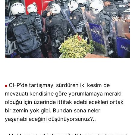
Metnimizi
ziyaret edebilirsiniz.
6698 sayılı Kişisel Verilerin Korunması Kanunu uyarınca
hazırlanmış Aydınlatma Metnimizi okumak ve sitemizde
ilgili mevzuata uygun olarak kullanılan çerezlerle ilgili bilgi
almak için lütfen
tıklayınız
.
CHP'de tartışmayı sürdüren iki kesim de
mevzuatı kendisine göre yorumlamaya meraklı
olduğu için üzerinde ittifak edebilecekleri ortak
bir zemin yok gibi. Bundan sona neler
yaşanabileceğini düşünüyorsunuz?..