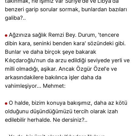
takınmak, ne işimiz var Suriye'de ve Libya'da
benzeri garip sorular sormak, bunlardan bazıları
galiba?..
Ağzınıza sağlık Remzi Bey. Durum, 'tencere
dibin kara, seninki benden kara' sözündeki gibi.
Bunlar ve daha birçok şeye bakarak
Kılıçdaroğlu'nun da arzu edildiği seviyede yerli ve
milli olmadığı, aşikar. Ancak Özgür Özel'e ve
arkasındakilere bakılınca işler daha da
vahimleşiyor... Mehmet:
O halde, bizim konuya bakışımız, daha az kötü
olduğunu düşündüğümüzü tercih olarak izah
edilebilir herhalde. Ne dersiniz?..