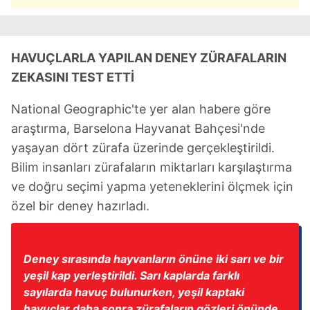
HAVUÇLARLA YAPILAN DENEY ZÜRAFALARIN
ZEKASINI TEST ETTİ
National Geographic'te yer alan habere göre
araştırma, Barselona Hayvanat Bahçesi'nde
yaşayan dört zürafa üzerinde gerçekleştirildi.
Bilim insanları zürafaların miktarları karşılaştırma
ve doğru seçimi yapma yeteneklerini ölçmek için
özel bir deney hazırladı.
Deney sırasında hayvanların önüne iki sarı ve bir
yeşil kap yerleştirildi. Sarı kaplarda farklı
sayılarda havuç bulunurken, yeşil kaptaki
havuçlar daha sonra zürafaların gözleri önünde