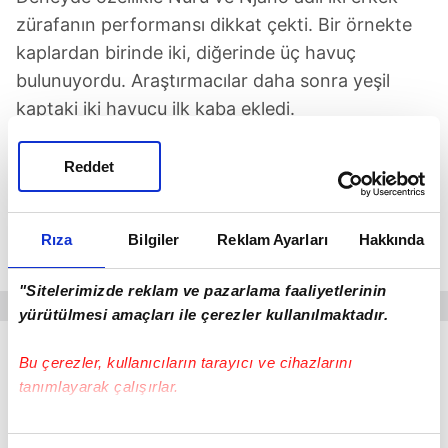
zürafanın performansı dikkat çekti. Bir örnekte
kaplardan birinde iki, diğerinde üç havuç
bulunuyordu. Araştırmacılar daha sonra yeşil
kaptaki iki havucu ilk kaba ekledi.
Kısa bir süre sonra Nuru, toplamda dört havuç
Reddet
bulunan kabı seçerek doğru kararı verdi. Bu
sonuç zürafanın farklı miktarları aklında
tutabildiğini ve bunları karşılaştırabildiğini
Rıza
Bilgiler
Reklam Ayarları
Hakkında
gösterdi.
"Sitelerimizde reklam ve pazarlama faaliyetlerinin
yürütülmesi amaçları ile çerezler kullanılmaktadır.
Bu çerezler, kullanıcıların tarayıcı ve cihazlarını
tanımlayarak çalışırlar.
Bu çerezlere izin vermeniz halinde sizlere özel