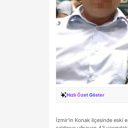
Hızlı Özet Göster
İzmir'in Konak ilçesinde eski 
saldırıya uğrayan 43 yaşındaki