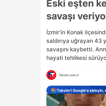
Eski eşten k
savaşı veriyo
İzmir’in Konak ilçesin
saldırıya uğrayan 43 
savaşını kaybetti. Ann
hayati tehlikesi sürüyo
Takvim.com.tr
Takvim'i Google'a ekleyin,