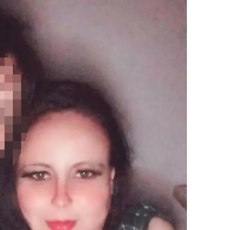
 çerezlerle ilgili bilgi almak için lütfen
tıklayınız
.