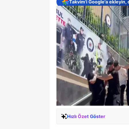
Takvim'i Google'a ekleyin,
Hızlı Özet Göster