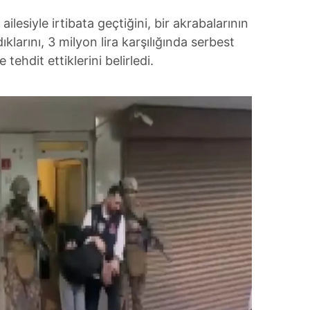
 çerezlerle ilgili bilgi almak için lütfen
tıklayınız
.
ilesiyle irtibata geçtiğini, bir akrabalarının
ıklarını, 3 milyon lira karşılığında serbest
 tehdit ettiklerini belirledi.