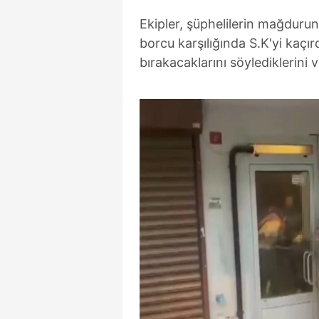
mevzuata uygun olarak kullanılan
Ekipler, şüphelilerin mağdurun a
borcu karşılığında S.K'yi kaçırd
bırakacaklarını söylediklerini ve