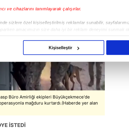
yıcı ve cihazlarını tanımlayarak çalışırlar.
de sizlere özel kişiselleştirilmiş reklamlar sunabilir, sayfalarım
aparken amacımızın size daha iyi bir reklam deneyimi sunmak ol
imizden gelen çabayı gösterdiğimizi ve bu noktada, reklamların ma
olduğunu sizlere hatırlatmak isteriz.
Kişiselleştir
çerezlere izin vermedikleri takdirde, kullanıcılara hedefli reklaml
abilmek için İnternet Sitemizde kendimize ve üçüncü kişilere ait 
isel verileriniz işlenmekte olup gerekli olan çerezler bilgi toplum
 çerezler, sitemizin daha işlevsel kılınması ve kişiselleştirilmes
 yapılması, amaçlarıyla sınırlı olarak açık rızanız dahilinde kulla
asp Büro Amirliği ekipleri Büyükçekmece'de
 operasyonla mağduru kurtardı.(Haberde yer alan
aşağıda yer alan panel vasıtasıyla belirleyebilirsiniz. Çerezlere iliş
lgilendirme Metnimizi
ziyaret edebilirsiniz.
DYE İSTEDİ
Korunması Kanunu uyarınca hazırlanmış Aydınlatma Metnimizi okum