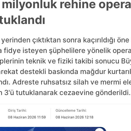
3 milyonluk rehine oper
tuklandı
 yerinden çıktıktan sonra kaçırıldığı öne 
ra fidye isteyen şüphelilere yönelik ope
plerinin teknik ve fiziki takibi sonucu
rekat destekli baskında mağdur kurtarılı
ndı. Adreste ruhsatsız silah ve mermi ele
n 3'ü tutuklanarak cezaevine gönderildi.
Giriş Tarihi:
Güncelleme Tarihi:
08 Haziran 2026 11:59
08 Haziran 2026 12:18