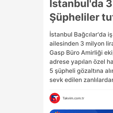
İstanbul'da 
Şüpheliler tu
İstanbul Bağcılar'da iş
ailesinden 3 milyon li
Gasp Büro Amirliği eki
adrese yapılan özel ha
5 şüpheli gözaltına alı
sevk edilen zanlılarda
Takvim.com.tr