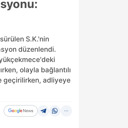
asyonu:
sürülen S.K.'nin
rasyon düzenlendi.
 Büyükçekmece'deki
rken, olayla bağlantılı
 geçirilirken, adliyeye