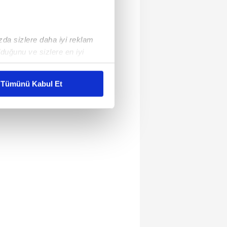
ızda sizlere daha iyi reklam
duğunu ve sizlere en iyi
liyetlerimizi karşılamak
Tümünü Kabul Et
ar gösterilmeyecektir."
çerezler kullanılmaktadır. Bu
u hizmetlerinin sunulması
i ve sizlere yönelik
nılacaktır.
kin detaylı bilgi için Ayarlar
ak ve sitemizde ilgili