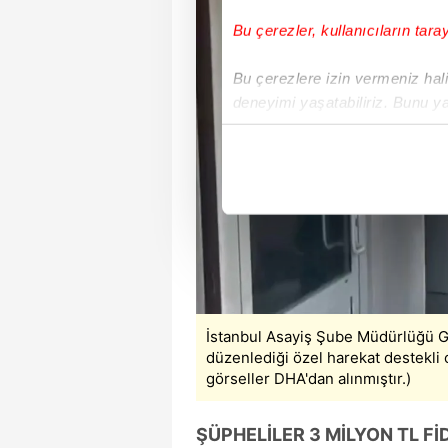
Bu çerezler, kullanıcıların tara
Bu çerezlere izin vermeniz halin
deneyimi yaşatabiliriz. Bunu y
içerikleri sunabilmek adına el
noktasında tek gelir kalemimiz 
Her halükârda, kullanıcılar, bu 
Sizlere daha iyi bir hizmet sun
çerezler vasıtasıyla çeşitli kiş
amacıyla kullanılmaktadır. Diğer
reklam/pazarlama faaliyetlerinin
İstanbul Asayiş Şube Müdürlüğü G
düzenlediği özel harekat destekli
Çerezlere ilişkin tercihlerinizi 
görseller DHA'dan alınmıştır.)
butonuna tıklayabilir,
Çerez Bi
ŞÜPHELİLER 3 MİLYON TL Fİ
6698 sayılı Kişisel Verilerin 