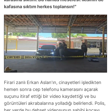
hazırlanmış Aydınlatma Metnimizi okumak ve sitemizde
kafasına sıktım herkes toplansın!"
ilgili mevzuata uygun olarak kullanılan çerezlerle ilgili bilgi
almak için lütfen
tıklayınız
.
Firari zanlı Erkan Aslan'ın, cinayetleri işledikten
hemen sonra cep telefonu kamerasını açarak
suçunu itiraf ettiği bir video kaydettiği ve bu
görüntüleri akrabalarına yolladığı belirlendi. Polis,
her yerde bu dehşet videosunun sahibi kocayı