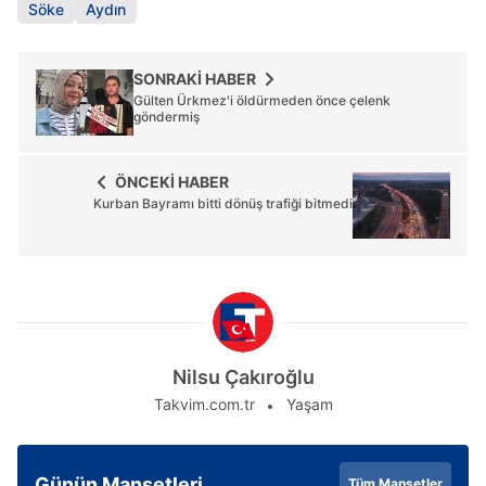
Söke
Aydın
SONRAKİ HABER
Gülten Ürkmez'i öldürmeden önce çelenk
göndermiş
ÖNCEKİ HABER
Kurban Bayramı bitti dönüş trafiği bitmedi
Nilsu Çakıroğlu
Takvim.com.tr
Yaşam
Günün Manşetleri
Tüm Manşetler