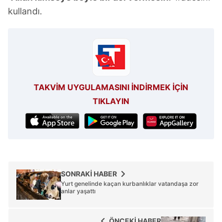
kullandı.
6698 sayılı Kişisel Verilerin Korunması Kanunu uyarınca
hazırlanmış Aydınlatma Metnimizi okumak ve sitemizde
ilgili mevzuata uygun olarak kullanılan çerezlerle ilgili bilgi
almak için lütfen
tıklayınız
.
TAKVİM UYGULAMASINI İNDİRMEK İÇİN
TIKLAYIN
SONRAKİ HABER
Yurt genelinde kaçan kurbanlıklar vatandaşa zor
anlar yaşattı
ÖNCEKİ HABER