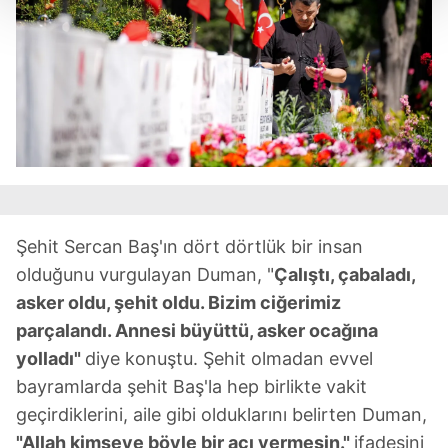
Her halükârda, kullanıcılar, bu çerezlere izin vermedikleri
takdirde, kullanıcılara hedefli reklamlar
gösterilmeyecektir."
Sizlere daha iyi bir hizmet sunabilmek için İnternet
Sitemizde kendimize ve üçüncü kişilere ait çerezler
kullanılmaktadır. Bu çerezler vasıtasıyla çeşitli kişisel
verileriniz işlenmekte olup gerekli olan çerezler bilgi
toplumu hizmetlerinin sunulması amacıyla
Şehit Sercan Baş'ın dört dörtlük bir insan
kullanılmaktadır. Diğer çerezler, sitemizin daha işlevsel
olduğunu vurgulayan Duman, "
Çalıştı, çabaladı,
kılınması ve kişiselleştirilmesi ve sizlere yönelik
reklam/pazarlama faaliyetlerinin yapılması, amaçlarıyla
asker oldu, şehit oldu. Bizim ciğerimiz
sınırlı olarak açık rızanız dahilinde kullanılacaktır.
parçalandı. Annesi büyüttü, asker ocağına
yolladı"
diye konuştu. Şehit olmadan evvel
Çerezlere ilişkin tercihlerinizi aşağıda yer alan panel
bayramlarda şehit Baş'la hep birlikte vakit
vasıtasıyla belirleyebilirsiniz. Çerezlere ilişkin detaylı bilgi
geçirdiklerini, aile gibi olduklarını belirten Duman,
için Ayarlar butonuna tıklayabilir,
Çerez Bilgilendirme
"Allah kimseye böyle bir acı vermesin."
ifadesini
Metnimizi
ziyaret edebilirsiniz.