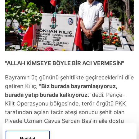
"ALLAH KİMSEYE BÖYLE BİR ACI VERMESİN"
Bayramın üç gününü şehitlikte geçireceklerini dile
getiren Kılıç,
"Biz burada bayramlaşıyoruz,
burada yatıp burada kalkıyoruz."
dedi. Pençe-
Kilit Operasyonu bölgesinde, terör örgütü PKK
tarafından açılan taciz ateşi sonucu şehit olan
Piyade Uzman Çavuş Sercan Baş'ın aile dostu
Rasim Duman ise şehidin ellerinde büyüdüğünü
söyledi.
Reddet