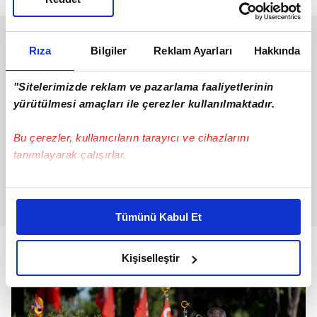
Rıza
Bilgiler
Reklam Ayarları
Hakkında
"Sitelerimizde reklam ve pazarlama faaliyetlerinin
yürütülmesi amaçları ile çerezler kullanılmaktadır.
Bu çerezler, kullanıcıların tarayıcı ve cihazlarını
tanımlayarak çalışırlar.
Bu çerezlere izin vermeniz halinde sizlere özel
kişiselleştirilmiş reklamlar sunabilir, sayfalarımızda sizlere
Tümünü Kabul Et
daha iyi reklam deneyimi yaşatabiliriz. Bunu yaparken
amacımızın size daha iyi bir reklam deneyimi sunmak
olduğunu ve sizlere en iyi içerikleri sunabilmek adına
Kişiselleştir
elimizden gelen çabayı gösterdiğimizi ve bu noktada,
reklamların maliyetlerimizi karşılamak noktasında tek gelir
kalemimiz olduğunu sizlere hatırlatmak isteriz.