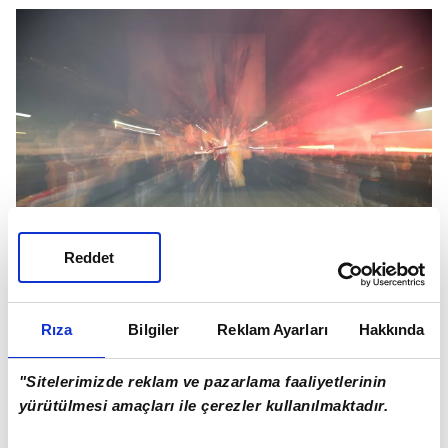
Reddet
Rıza
Bilgiler
Reklam Ayarları
Hakkında
BAĞDAT CADDESİ'NDE TANSİYON YÜKSELDİ,
POLİS ÖNLEDİ
"Sitelerimizde reklam ve pazarlama faaliyetlerinin
yürütülmesi amaçları ile çerezler kullanılmaktadır.
Bağdat Caddesi'nde şampiyonluk kutlaması için