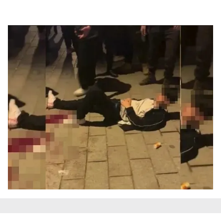
verileriniz işlenmekte olup gerekli olan çerezler bilgi
toplumu hizmetlerinin sunulması amacıyla
kullanılmaktadır. Diğer çerezler, sitemizin daha işlevsel
kılınması ve kişiselleştirilmesi ve sizlere yönelik
reklam/pazarlama faaliyetlerinin yapılması, amaçlarıyla
sınırlı olarak açık rızanız dahilinde kullanılacaktır.
Çerezlere ilişkin tercihlerinizi aşağıda yer alan panel
vasıtasıyla belirleyebilirsiniz. Çerezlere ilişkin detaylı bilgi
için Ayarlar butonuna tıklayabilir,
Çerez Bilgilendirme
Metnimizi
ziyaret edebilirsiniz.
6698 sayılı Kişisel Verilerin Korunması Kanunu uyarınca
hazırlanmış Aydınlatma Metnimizi okumak ve sitemizde
ilgili mevzuata uygun olarak kullanılan çerezlerle ilgili bilgi
almak için lütfen
tıklayınız
.