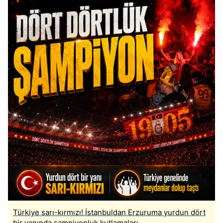
Türkiye sarı-kırmızı! İstanbuldan Erzuruma yurdun dört
bir yanında şampiyonluk kutlamaları