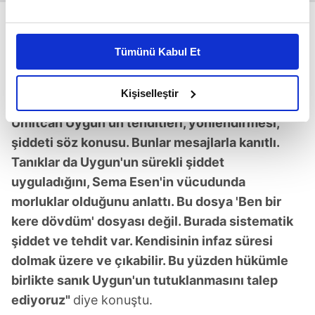
Bu çerezlere izin vermeniz halinde sizlere özel
kişiselleştirilmiş reklamlar sunabilir, sayfalarımızda sizlere
"SİSTEMATİK ŞİDDET VE TEHDİT VAR"
Tümünü Kabul Et
daha iyi reklam deneyimi yaşatabiliriz. Bunu yaparken
Sema Esen'in (Aleyna Çakır) ailesinin avukatı
amacımızın size daha iyi bir reklam deneyimi sunmak
Umur Yıldırım ise
"Eğer Sema Esen kendisini
olduğunu ve sizlere en iyi içerikleri sunabilmek adına
Kişiselleştir
öldürdüyse ki bunu kabul etmiyoruz. Ama
elimizden gelen çabayı gösterdiğimizi ve bu noktada,
Ümitcan Uygun'un tehditleri, yönlendirmesi,
reklamların maliyetlerimizi karşılamak noktasında tek gelir
şiddeti söz konusu. Bunlar mesajlarla kanıtlı.
kalemimiz olduğunu sizlere hatırlatmak isteriz.
Tanıklar da Uygun'un sürekli şiddet
Her halükârda, kullanıcılar, bu çerezlere izin vermedikleri
uyguladığını, Sema Esen'in vücudunda
takdirde, kullanıcılara hedefli reklamlar
morluklar olduğunu anlattı. Bu dosya 'Ben bir
gösterilmeyecektir."
kere dövdüm' dosyası değil. Burada sistematik
şiddet ve tehdit var. Kendisinin infaz süresi
Sizlere daha iyi bir hizmet sunabilmek için İnternet
dolmak üzere ve çıkabilir. Bu yüzden hükümle
Sitemizde kendimize ve üçüncü kişilere ait çerezler
kullanılmaktadır. Bu çerezler vasıtasıyla çeşitli kişisel
birlikte sanık Uygun'un tutuklanmasını talep
verileriniz işlenmekte olup gerekli olan çerezler bilgi
ediyoruz"
diye konuştu.
toplumu hizmetlerinin sunulması amacıyla