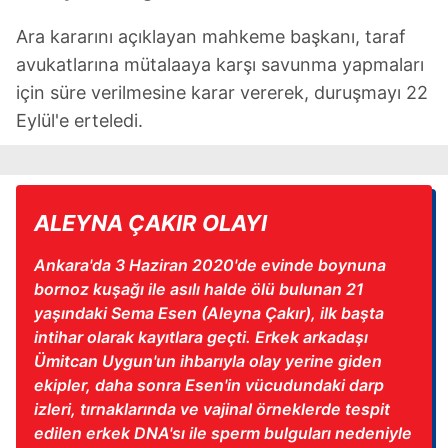
Ara kararını açıklayan mahkeme başkanı, taraf
avukatlarına mütalaaya karşı savunma yapmaları
için süre verilmesine karar vererek, duruşmayı 22
Eylül'e erteledi.
ALEYNA ÇAKIR OLAYI
Ankara'da 3 Haziran 2020'de evinde boynuna
bornoz kuşağı ile asılı halde ölü bulunan 21
yaşındaki Sema Esen (Aleyna Çakır), ilk başta
intihar olarak kayıtlara geçti. Erkek arkadaşı
Ümitcan Uygun'un ihbarıyla olay yerine giden
ekipler, daha sonra Esen'in vücudundaki darp
izleri, tırnaklarında ve vajinal örneklerde tespit
edilen erkek DNA'sı ile sperm bulguları nedeniyle