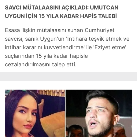
kullanılmaktadır. Diğer çerezler, sitemizin daha işlevsel
SAVCI MÜTALAASINI AÇIKLADI: UMUTCAN
kılınması ve kişiselleştirilmesi ve sizlere yönelik
UYGUN İÇİN 15 YILA KADAR HAPİS TALEBİ
reklam/pazarlama faaliyetlerinin yapılması, amaçlarıyla
sınırlı olarak açık rızanız dahilinde kullanılacaktır.
Esasa ilişkin mütalaasını sunan Cumhuriyet
savcısı, sanık Uygun'un 'İntihara teşvik etmek ve
Çerezlere ilişkin tercihlerinizi aşağıda yer alan panel
intihar kararını kuvvetlendirme' ile 'Eziyet etme'
vasıtasıyla belirleyebilirsiniz. Çerezlere ilişkin detaylı bilgi
suçlarından 15 yıla kadar hapisle
için Ayarlar butonuna tıklayabilir,
Çerez Bilgilendirme
cezalandırılmasını talep etti.
Metnimizi
ziyaret edebilirsiniz.
6698 sayılı Kişisel Verilerin Korunması Kanunu uyarınca
hazırlanmış Aydınlatma Metnimizi okumak ve sitemizde
ilgili mevzuata uygun olarak kullanılan çerezlerle ilgili bilgi
almak için lütfen
tıklayınız
.