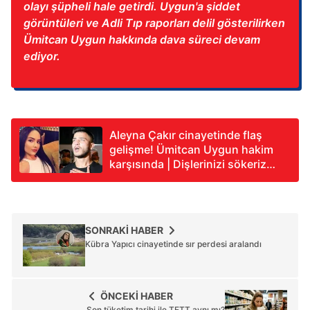
olayı şüpheli hale getirdi. Uygun'a şiddet
görüntüleri ve Adli Tıp raporları delil gösterilirken
Ümitcan Uygun hakkında dava süreci devam
ediyor.
Aleyna Çakır cinayetinde flaş
gelişme! Ümitcan Uygun hakim
karşısında | Dişlerinizi sökeriz
tehdidi
SONRAKİ HABER
Kübra Yapıcı cinayetinde sır perdesi aralandı
ÖNCEKİ HABER
Son tüketim tarihi ile TETT aynı mı?