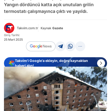
Yangın dördüncü katta açık unutulan grilin
termostatı çalışmayınca çıktı ve yayıldı.
Takvim.com.tr
Kaynak
Gazete
Giriş Tarihi:
25 Mart 2025
Takvim'i Google'a ekleyin, doğru kaynaktan
haberi alın!