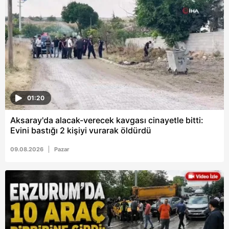
hazırlanmış Aydınlatma Metnimizi okumak ve sitemizde
ilgili mevzuata uygun olarak kullanılan çerezlerle ilgili bilgi
almak için lütfen
tıklayınız
.
01:20
Aksaray'da alacak-verecek kavgası cinayetle bitti:
Evini bastığı 2 kişiyi vurarak öldürdü
09.08.2026
Pazar