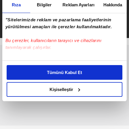
Rıza
Bilgiler
Reklam Ayarları
Hakkında
Kocaeli'de bariyerlere çarpan
otomobilde can pazarı! 2 ölü 3
yaralı
"Sitelerimizde reklam ve pazarlama faaliyetlerinin
yürütülmesi amaçları ile çerezler kullanılmaktadır.
Bu çerezler, kullanıcıların tarayıcı ve cihazlarını
tanımlayarak çalışırlar.
Bu çerezlere izin vermeniz halinde sizlere özel
kişiselleştirilmiş reklamlar sunabilir, sayfalarımızda sizlere
Tümünü Kabul Et
daha iyi reklam deneyimi yaşatabiliriz. Bunu yaparken
amacımızın size daha iyi bir reklam deneyimi sunmak
olduğunu ve sizlere en iyi içerikleri sunabilmek adına
Kişiselleştir
elimizden gelen çabayı gösterdiğimizi ve bu noktada,
reklamların maliyetlerimizi karşılamak noktasında tek gelir
kalemimiz olduğunu sizlere hatırlatmak isteriz.
Her halükârda, kullanıcılar, bu çerezlere izin vermedikleri