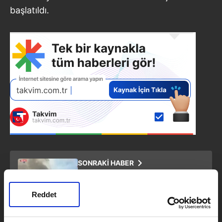
başlatıldı.
SONRAKİ HABER
Uşak'ta ormanlık alanda çıkan
yangına müdahale devam ediyor
Reddet
ÖNCEKİ HABER