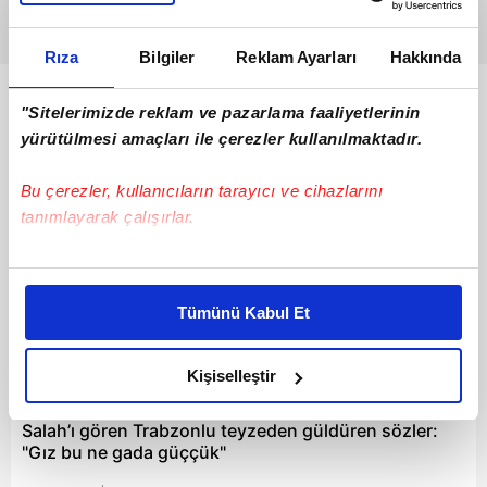
Rıza
Bilgiler
Reklam Ayarları
Hakkında
Bunlar da Var
"Sitelerimizde reklam ve pazarlama faaliyetlerinin
yürütülmesi amaçları ile çerezler kullanılmaktadır.
Bu çerezler, kullanıcıların tarayıcı ve cihazlarını
tanımlayarak çalışırlar.
Bu çerezlere izin vermeniz halinde sizlere özel
kişiselleştirilmiş reklamlar sunabilir, sayfalarımızda sizlere
Tümünü Kabul Et
daha iyi reklam deneyimi yaşatabiliriz. Bunu yaparken
amacımızın size daha iyi bir reklam deneyimi sunmak
olduğunu ve sizlere en iyi içerikleri sunabilmek adına
Kişiselleştir
00:33
elimizden gelen çabayı gösterdiğimizi ve bu noktada,
reklamların maliyetlerimizi karşılamak noktasında tek gelir
Salah’ı gören Trabzonlu teyzeden güldüren sözler:
"Gız bu ne gada güççük"
kalemimiz olduğunu sizlere hatırlatmak isteriz.