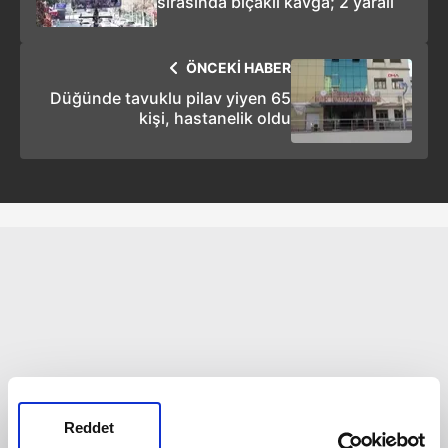
sırasında bıçaklı kavga; 2 yaralı
ÖNCEKİ HABER
Düğünde tavuklu pilav yiyen 65
kişi, hastanelik oldu
Reddet