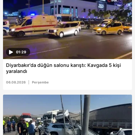
6698 sayılı Kişisel Verilerin Korunması Kanunu uyarınca
hazırlanmış Aydınlatma Metnimizi okumak ve sitemizde
ilgili mevzuata uygun olarak kullanılan çerezlerle ilgili bilgi
almak için lütfen
tıklayınız
.
01:29
Diyarbakır'da düğün salonu karıştı: Kavgada 5 kişi
yaralandı
06.08.2026
Perşembe