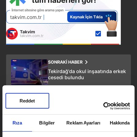
SONRAKİ HABER
Tekirdağ'da okul inşaatında erkek
cesedi bulundu
ÖNCEKİ HABER
Reddet
Isparta’da “kız arkadaş”
tartışması cinayetle bitti
Rıza
Bilgiler
Reklam Ayarları
Hakkında