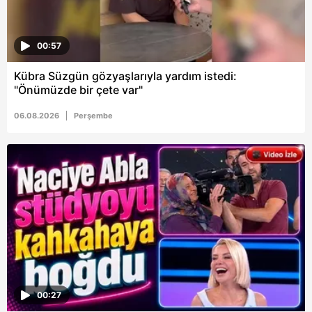
00:57
Kübra Süzgün gözyaşlarıyla yardım istedi:
"Önümüzde bir çete var"
06.08.2026
Perşembe
00:27