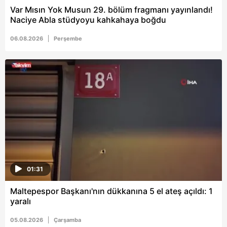
Var Mısın Yok Musun 29. bölüm fragmanı yayınlandı!
Naciye Abla stüdyoyu kahkahaya boğdu
06.08.2026
Perşembe
01:31
Maltepespor Başkanı'nın dükkanına 5 el ateş açıldı: 1
yaralı
05.08.2026
Çarşamba