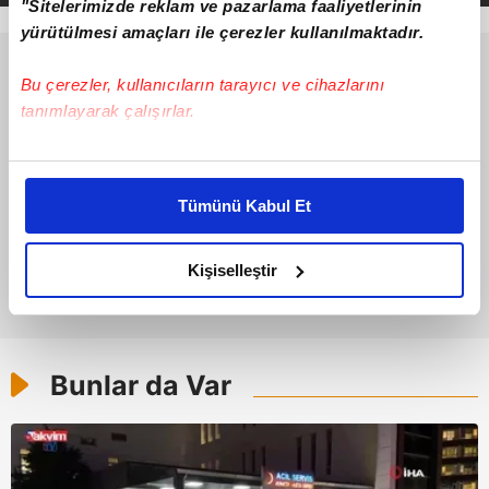
"Sitelerimizde reklam ve pazarlama faaliyetlerinin
yürütülmesi amaçları ile çerezler kullanılmaktadır.
Bu çerezler, kullanıcıların tarayıcı ve cihazlarını
tanımlayarak çalışırlar.
Bu çerezlere izin vermeniz halinde sizlere özel
kişiselleştirilmiş reklamlar sunabilir, sayfalarımızda sizlere
Tümünü Kabul Et
daha iyi reklam deneyimi yaşatabiliriz. Bunu yaparken
amacımızın size daha iyi bir reklam deneyimi sunmak
olduğunu ve sizlere en iyi içerikleri sunabilmek adına
Kişiselleştir
elimizden gelen çabayı gösterdiğimizi ve bu noktada,
reklamların maliyetlerimizi karşılamak noktasında tek gelir
kalemimiz olduğunu sizlere hatırlatmak isteriz.
Bunlar da Var
Her halükârda, kullanıcılar, bu çerezlere izin vermedikleri
takdirde, kullanıcılara hedefli reklamlar
gösterilmeyecektir."