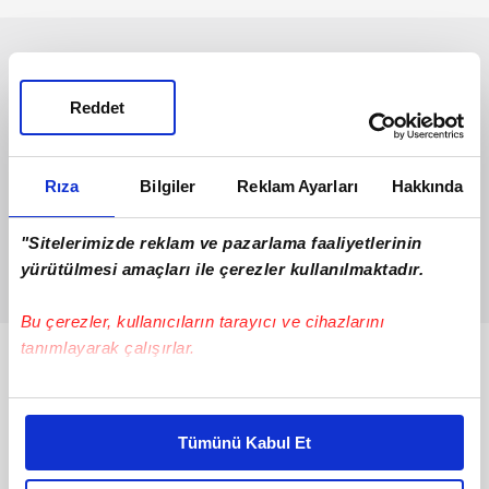
Reddet
Rıza
Bilgiler
Reklam Ayarları
Hakkında
"Sitelerimizde reklam ve pazarlama faaliyetlerinin
yürütülmesi amaçları ile çerezler kullanılmaktadır.
Bu çerezler, kullanıcıların tarayıcı ve cihazlarını
tanımlayarak çalışırlar.
Bunlar da Var
Bu çerezlere izin vermeniz halinde sizlere özel
kişiselleştirilmiş reklamlar sunabilir, sayfalarımızda sizlere
Tümünü Kabul Et
daha iyi reklam deneyimi yaşatabiliriz. Bunu yaparken
amacımızın size daha iyi bir reklam deneyimi sunmak