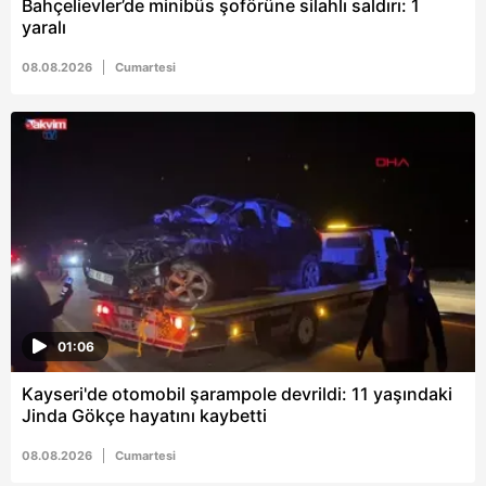
Bahçelievler’de minibüs şoförüne silahlı saldırı: 1
yaralı
08.08.2026
Cumartesi
01:06
Kayseri'de otomobil şarampole devrildi: 11 yaşındaki
Jinda Gökçe hayatını kaybetti
08.08.2026
Cumartesi