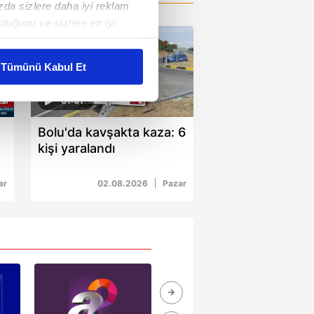
ızda sizlere daha iyi reklam
duğunu ve sizlere en iyi
liyetlerimizi karşılamak
Tümünü Kabul Et
ar gösterilmeyecektir."
01:01
çerezler kullanılmaktadır. Bu
Bolu'da kavşakta kaza: 6
u hizmetlerinin sunulması
kişi yaralandı
i ve sizlere yönelik
nılacaktır.
ar
02.08.2026
Pazar
kin detaylı bilgi için Ayarlar
ak ve sitemizde ilgili