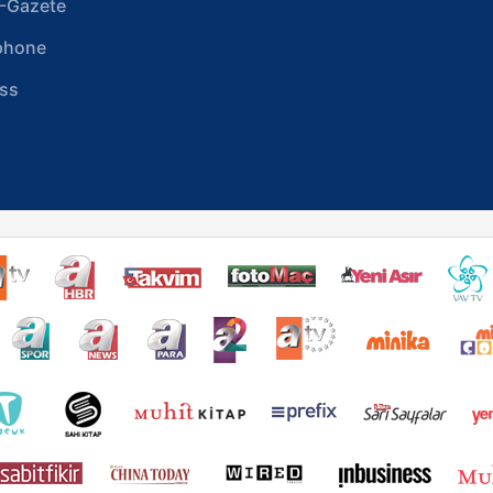
-Gazete
phone
ss