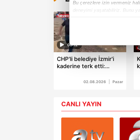
Bu çerezlere izin vermeniz halin
deneyimi yaşatabiliriz. Bunu y
içerikleri sunabilmek adına el
noktasında tek gelir kalemimiz 
Her halükârda, kullanıcılar, bu 
00:12
Sizlere daha iyi bir hizmet sun
CHP'li belediye İzmir'i
K
çerezler vasıtasıyla çeşitli kiş
kaderine terk etti:
k
amacıyla kullanılmaktadır. Diğer
Alsancak çamur
o
reklam/pazarlama faaliyetlerinin
bataklığı!
k
02.08.2026
Pazar
Çerezlere ilişkin tercihlerinizi 
butonuna tıklayabilir,
Çerez Bi
CANLI YAYIN
6698 sayılı Kişisel Verilerin 
mevzuata uygun olarak kullanılan