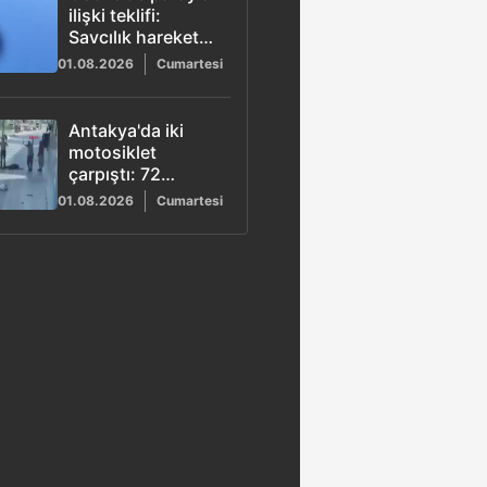
ilişki teklifi:
Savcılık harekete
geçti
01.08.2026
Cumartesi
Antakya'da iki
motosiklet
çarpıştı: 72
yaşındaki sürücü
01.08.2026
Cumartesi
yaşamını yitirdi