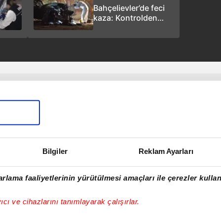
Bahçelievler’de feci
kaza: Kontrolden
çıkıp duvara çarpan
araçtaki 4 kişi öldü
Bilgiler
Reklam Ayarları
rlama faaliyetlerinin yürütülmesi amaçları ile çerezler kullan
yıcı ve cihazlarını tanımlayarak çalışırlar.