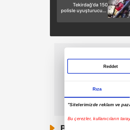
Tekirdağ'da 150
polisle uyuşturucuya
darbe: 24 gözaltı
Reddet
Rıza
"Sitelerimizde reklam ve paza
Bu çerezler, kullanıcıların tara
Bunlar da Var