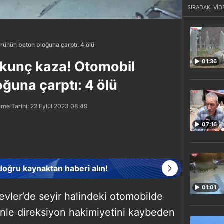
SIRADAKİ VİD
rünün beton bloğuna çarptı: 4 ölü
01:36
rkunç kaza! Otomobil
ğuna çarptı: 4 ölü
me Tarihi: 22 Eylül 2023 08:49
07:16
 doğru kaynaktan haberi alın!
01:01
evler’de seyir halindeki otomobilde
nle direksiyon hakimiyetini kaybeden