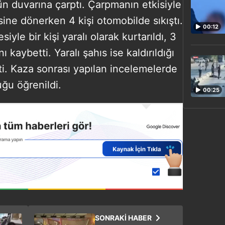
n duvarına çarptı. Çarpmanın etkisiyle
ine dönerken 4 kişi otomobilde sıkıştı.
00:12
iyle bir kişi yaralı olarak kurtarıldı, 3
ı kaybetti. Yaralı şahıs ise kaldırıldığı
i. Kaza sonrası yapılan incelemelerde
ğu öğrenildi.
00:25
SONRAKİ HABER