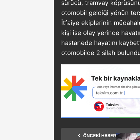
sürücü, tramvay köprüsünü
otomobil geldiği yönün ters
İtfaiye ekiplerinin müdahales
kişi ise olay yerinde hayatın
hastanede hayatını kaybett
otomobilde 2 silah bulundu
ÖNCEKİ HABER