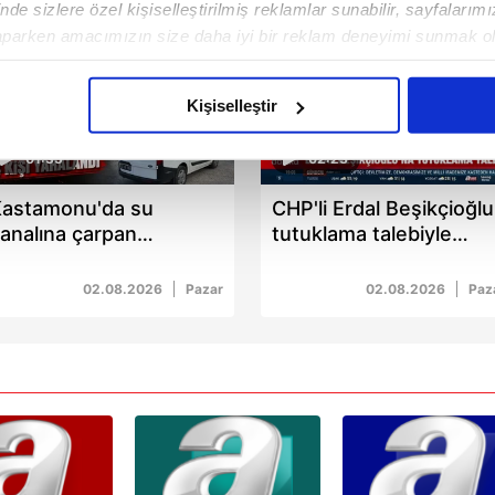
de sizlere özel kişiselleştirilmiş reklamlar sunabilir, sayfalarım
aparken amacımızın size daha iyi bir reklam deneyimi sunmak ol
imizden gelen çabayı gösterdiğimizi ve bu noktada, reklamların ma
olduğunu sizlere hatırlatmak isteriz.
Kişiselleştir
çerezlere izin vermedikleri takdirde, kullanıcılara hedefli reklaml
01:35
02:23
abilmek için İnternet Sitemizde kendimize ve üçüncü kişilere ait 
astamonu'da su
CHP'li Erdal Beşikçioğlu
isel verileriniz işlenmekte olup gerekli olan çerezler bilgi toplum
analına çarpan
tutuklama talebiyle
 çerezler, sitemizin daha işlevsel kılınması ve kişiselleştirilmes
tomobilde 2 kişi öldü 4
mahkemeye sevk edildi
 yapılması, amaçlarıyla sınırlı olarak açık rızanız dahilinde kulla
işi yaralandı
02.08.2026
Pazar
02.08.2026
Paz
aşağıda yer alan panel vasıtasıyla belirleyebilirsiniz. Çerezlere iliş
lgilendirme Metnimizi
ziyaret edebilirsiniz.
Korunması Kanunu uyarınca hazırlanmış Aydınlatma Metnimizi okum
 çerezlerle ilgili bilgi almak için lütfen
tıklayınız
.