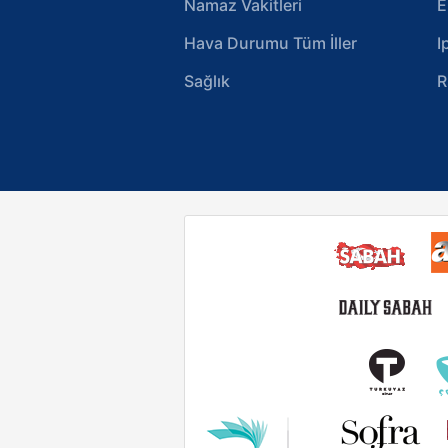
Namaz Vakitleri
E
Hava Durumu Tüm İller
I
Sağlık
R