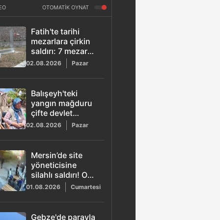
EO
OTOMATİK OYNAT
Fatih'te tarihi
mezarlara çirkin
saldırı: 7 mezar
taşını kırarak kaçtı
02.08.2026
Pazar
Balışeyh'teki
yangın mağduru
çifte devlet
şefkati
02.08.2026
Pazar
Mersin’de site
yöneticisine
silahlı saldırı! O
anlar kamerada
01.08.2026
Cumartesi
Gebze'de parayla