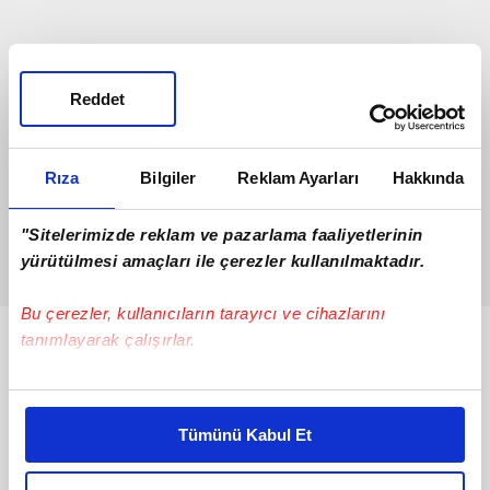
Reddet
Rıza
Bilgiler
Reklam Ayarları
Hakkında
"Sitelerimizde reklam ve pazarlama faaliyetlerinin
yürütülmesi amaçları ile çerezler kullanılmaktadır.
Bu çerezler, kullanıcıların tarayıcı ve cihazlarını
tanımlayarak çalışırlar.
Bunlar da Var
Bu çerezlere izin vermeniz halinde sizlere özel
kişiselleştirilmiş reklamlar sunabilir, sayfalarımızda sizlere
Tümünü Kabul Et
daha iyi reklam deneyimi yaşatabiliriz. Bunu yaparken
amacımızın size daha iyi bir reklam deneyimi sunmak