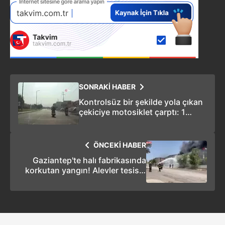
SONRAKİ HABER
Kontrolsüz bir şekilde yola çıkan
çekiciye motosiklet çarptı: 1
yaralı
ÖNCEKİ HABER
Gaziantep'te halı fabrikasında
korkutan yangın! Alevler tesisin
tamamını sardı