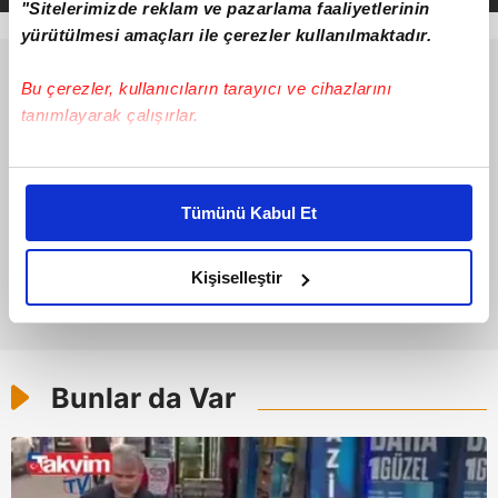
"Sitelerimizde reklam ve pazarlama faaliyetlerinin
yürütülmesi amaçları ile çerezler kullanılmaktadır.
Bu çerezler, kullanıcıların tarayıcı ve cihazlarını
tanımlayarak çalışırlar.
Bu çerezlere izin vermeniz halinde sizlere özel
kişiselleştirilmiş reklamlar sunabilir, sayfalarımızda sizlere
Tümünü Kabul Et
daha iyi reklam deneyimi yaşatabiliriz. Bunu yaparken
amacımızın size daha iyi bir reklam deneyimi sunmak
olduğunu ve sizlere en iyi içerikleri sunabilmek adına
Kişiselleştir
elimizden gelen çabayı gösterdiğimizi ve bu noktada,
reklamların maliyetlerimizi karşılamak noktasında tek gelir
kalemimiz olduğunu sizlere hatırlatmak isteriz.
Bunlar da Var
Her halükârda, kullanıcılar, bu çerezlere izin vermedikleri
takdirde, kullanıcılara hedefli reklamlar
gösterilmeyecektir."