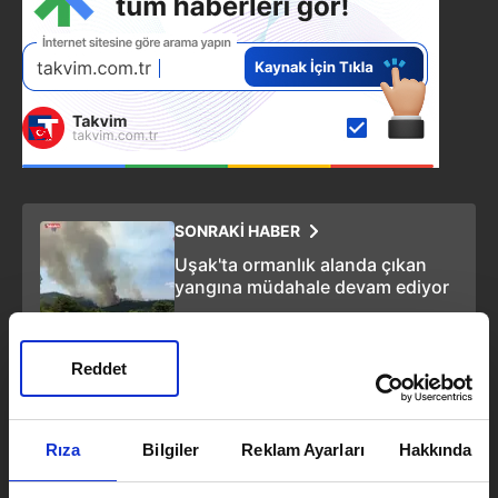
SONRAKİ HABER
Uşak'ta ormanlık alanda çıkan
yangına müdahale devam ediyor
ÖNCEKİ HABER
Reddet
Kocaeli'de bariyerlere çarpan
otomobilde can pazarı! 2 ölü 3
yaralı
Rıza
Bilgiler
Reklam Ayarları
Hakkında