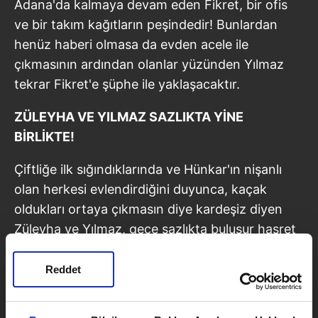
Adana'da kalmaya devam eden Fikret, bir ofis
ve bir takım kağıtların peşindedir! Bunlardan
henüz haberi olmasa da evden acele ile
çıkmasının ardından olanlar yüzünden Yılmaz
tekrar Fikret'e şüphe ile yaklaşacaktır.
ZÜLEYHA VE YILMAZ SAZLIKTA YİNE
BİRLİKTE!
Çiftliğe ilk sığındıklarında ve Hünkar'ın nişanlı
olan herkesi evlendirdiğini duyunca, kaçak
oldukları ortaya çıkmasın diye kardeşiz diyen
Züleyha ve Yılmaz, gece sazlıkta buluşur hasret
gidermişti. Yaşanan onca olay, geçen onca
zamandan sonra, kaçma planlarının yapmak için
Reddet
yine sazlıkta buluşmaya başlayan iki sevgili, bu
kez kesin planlarını hazırlayacaktır.