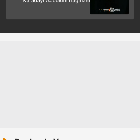
Karadayı 74.bölüm fragmanı
ilgili mevzuata uygun olarak kullanılan çerezlerle ilgili bilgi
almak için lütfen
tıklayınız
.