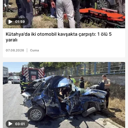
01:59
Kütahya'da iki otomobil kavşakta çarpıştı: 1 ölü 5
yaralı
07.08.2026
Cuma
03:01