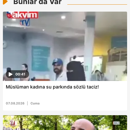
Bunlar da Var
00:41
Müslüman kadına su parkında sözlü taciz!
07.08.2026
Cuma