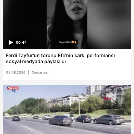
6698 sayılı Kişisel Verilerin Korunması Kanunu uyarınca
hazırlanmış Aydınlatma Metnimizi okumak ve sitemizde
ilgili mevzuata uygun olarak kullanılan çerezlerle ilgili bilgi
almak için lütfen
tıklayınız
.
00:44
Ferdi Tayfur'un torunu Efe'nin şarkı performansı
sosyal medyada paylaşıldı
08.08.2026
Cumartesi