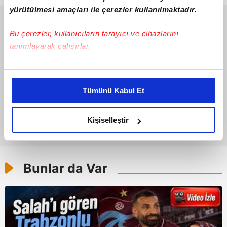
yürütülmesi amaçları ile çerezler kullanılmaktadır.
Bu çerezler, kullanıcıların tarayıcı ve cihazlarını
tanımlayarak çalışırlar.
Bu çerezlere izin vermeniz halinde sizlere özel
kişiselleştirilmiş reklamlar sunabilir, sayfalarımızda sizlere
Tümünü Kabul Et
daha iyi reklam deneyimi yaşatabiliriz. Bunu yaparken
amacımızın size daha iyi bir reklam deneyimi sunmak
olduğunu ve sizlere en iyi içerikleri sunabilmek adına
Kişiselleştir
elimizden gelen çabayı gösterdiğimizi ve bu noktada,
reklamların maliyetlerimizi karşılamak noktasında tek gelir
kalemimiz olduğunu sizlere hatırlatmak isteriz.
Bunlar da Var
Her halükârda, kullanıcılar, bu çerezlere izin vermedikleri
takdirde, kullanıcılara hedefli reklamlar
gösterilmeyecektir."