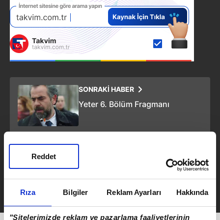
SONRAKİ HABER
Yeter 6. Bölüm Fragmanı
ÖNCEKİ HABER
Reddet
İZLE I Ateş Kuşları 9. bölüm
fragmanı yayınlandı I ''Aşk
dediğin böyle bir şey değil...''
Rıza
Bilgiler
Reklam Ayarları
Hakkında
"Sitelerimizde reklam ve pazarlama faaliyetlerinin