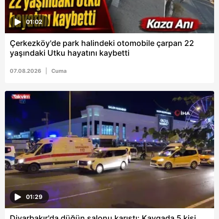
01:02
Çerkezköy'de park halindeki otomobile çarpan 22
yaşındaki Utku hayatını kaybetti
07.08.2026
Cuma
01:29
Diyarbakır'da düğün salonu karıştı: Kavgada 5 kişi