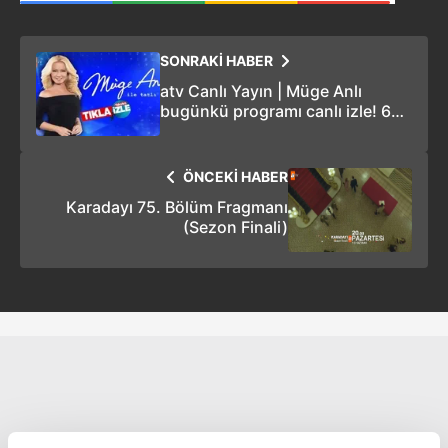
SONRAKİ HABER
atv Canlı Yayın | Müge Anlı
bugünkü programı canlı izle! 6
Ocak Perşembe ATV CANLI İZLE
SON DAKİKA Müge Anlı yayını
ÖNCEKİ HABER
Karadayı 75. Bölüm Fragmanı
(Sezon Finali)