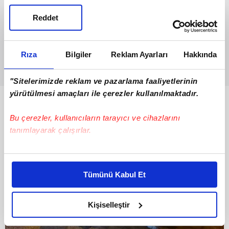
Reddet
Rıza
Bilgiler
Reklam Ayarları
Hakkında
"Sitelerimizde reklam ve pazarlama faaliyetlerinin
yürütülmesi amaçları ile çerezler kullanılmaktadır.
Bunlar da Var
Bu çerezler, kullanıcıların tarayıcı ve cihazlarını
tanımlayarak çalışırlar.
Bu çerezlere izin vermeniz halinde sizlere özel
kişiselleştirilmiş reklamlar sunabilir, sayfalarımızda sizlere
Tümünü Kabul Et
daha iyi reklam deneyimi yaşatabiliriz. Bunu yaparken
amacımızın size daha iyi bir reklam deneyimi sunmak
olduğunu ve sizlere en iyi içerikleri sunabilmek adına
Kişiselleştir
elimizden gelen çabayı gösterdiğimizi ve bu noktada,
reklamların maliyetlerimizi karşılamak noktasında tek gelir