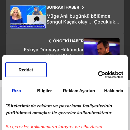
SONRAKİ HABER
Müge Anlı bugünkü bölümde
Songül Kaçak olayı... Çocukluk
aşkıyla yıllar sonra karşılaştı
200.000 TL dolandırıldı
ÖNCEKİ HABER
Eşkıya Dünyaya Hükümdar
Olmaz 99. Bölüm
Reddet
Rıza
Bilgiler
Reklam Ayarları
Hakkında
"Sitelerimizde reklam ve pazarlama faaliyetlerinin
yürütülmesi amaçları ile çerezler kullanılmaktadır.
Bu çerezler, kullanıcıların tarayıcı ve cihazlarını