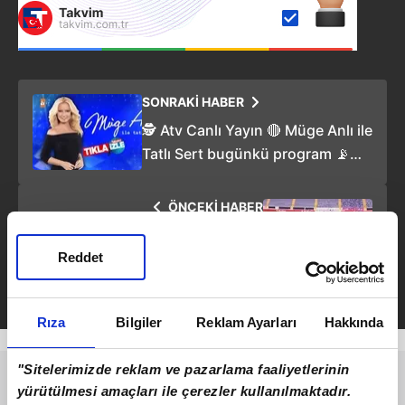
SONRAKİ HABER
🕵️ Atv Canlı Yayın 🔴 Müge Anlı ile
Tatlı Sert bugünkü program 📡
Youtube izle 🔴 16 Ocak 2024 📺
ÖNCEKİ HABER
A SPOR CANLI 📺 HATAY -
Reddet
SAKARYA ZİRAAT TÜRKİYE
KUPASI ⚽ ZTK 5. TUR MAÇI
ŞİFRESİZ CANLI YAYINDA
NAKLEN İZLE
Rıza
Bilgiler
Reklam Ayarları
Hakkında
"Sitelerimizde reklam ve pazarlama faaliyetlerinin
yürütülmesi amaçları ile çerezler kullanılmaktadır.