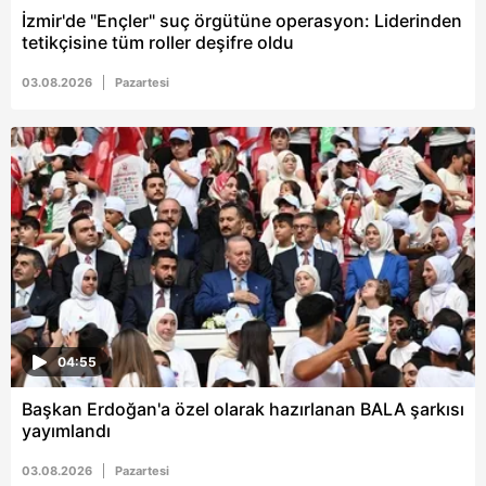
İzmir'de "Ençler" suç örgütüne operasyon: Liderinden
tetikçisine tüm roller deşifre oldu
03.08.2026
Pazartesi
04:55
Başkan Erdoğan'a özel olarak hazırlanan BALA şarkısı
yayımlandı
03.08.2026
Pazartesi