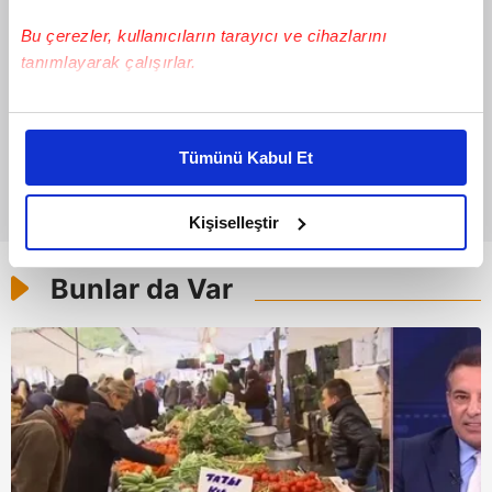
Bu çerezler, kullanıcıların tarayıcı ve cihazlarını
tanımlayarak çalışırlar.
Bu çerezlere izin vermeniz halinde sizlere özel
kişiselleştirilmiş reklamlar sunabilir, sayfalarımızda sizlere
Tümünü Kabul Et
daha iyi reklam deneyimi yaşatabiliriz. Bunu yaparken
amacımızın size daha iyi bir reklam deneyimi sunmak
olduğunu ve sizlere en iyi içerikleri sunabilmek adına
Kişiselleştir
elimizden gelen çabayı gösterdiğimizi ve bu noktada,
reklamların maliyetlerimizi karşılamak noktasında tek gelir
Bunlar da Var
kalemimiz olduğunu sizlere hatırlatmak isteriz.
Her halükârda, kullanıcılar, bu çerezlere izin vermedikleri
takdirde, kullanıcılara hedefli reklamlar
gösterilmeyecektir."
Sizlere daha iyi bir hizmet sunabilmek için İnternet
Sitemizde kendimize ve üçüncü kişilere ait çerezler