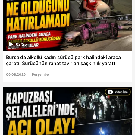
sınırlı olarak açık rızanız dahilinde kullanılacaktır.
Çerezlere ilişkin tercihlerinizi aşağıda yer alan panel
vasıtasıyla belirleyebilirsiniz. Çerezlere ilişkin detaylı bilgi
için Ayarlar butonuna tıklayabilir,
Çerez Bilgilendirme
Metnimizi
ziyaret edebilirsiniz.
02:25
Bursa'da alkollü kadın sürücü park halindeki araca
6698 sayılı Kişisel Verilerin Korunması Kanunu uyarınca
çarptı: Sürücünün rahat tavırları şaşkınlık yarattı
hazırlanmış Aydınlatma Metnimizi okumak ve sitemizde
ilgili mevzuata uygun olarak kullanılan çerezlerle ilgili bilgi
06.08.2026
Perşembe
almak için lütfen
tıklayınız
.