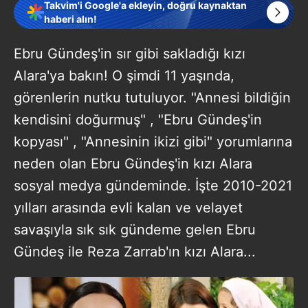
Takvim'i Google'a ekleyin, doğru kaynaktan
haberi alın!
Ebru Gündeş'in sır gibi sakladığı kızı
Alara'ya bakın! O şimdi 11 yaşında,
görenlerin nutku tutuluyor. "Annesi bildiğin
kendisini doğurmuş" , "Ebru Gündeş'in
kopyası" , "Annesinin ikizi gibi" yorumlarına
neden olan Ebru Gündeş'in kızı Alara
sosyal medya gündeminde. İşte 2010-2021
yılları arasında evli kalan ve velayet
savaşıyla sık sık gündeme gelen Ebru
Gündeş ile Reza Zarrab'ın kızı Alara...