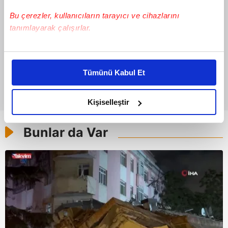
Bu çerezler, kullanıcıların tarayıcı ve cihazlarını
tanımlayarak çalışırlar.
Bu çerezlere izin vermeniz halinde sizlere özel
kişiselleştirilmiş reklamlar sunabilir, sayfalarımızda sizlere
Tümünü Kabul Et
daha iyi reklam deneyimi yaşatabiliriz. Bunu yaparken
amacımızın size daha iyi bir reklam deneyimi sunmak
olduğunu ve sizlere en iyi içerikleri sunabilmek adına
Kişiselleştir
elimizden gelen çabayı gösterdiğimizi ve bu noktada,
reklamların maliyetlerimizi karşılamak noktasında tek gelir
Bunlar da Var
kalemimiz olduğunu sizlere hatırlatmak isteriz.
Her halükârda, kullanıcılar, bu çerezlere izin vermedikleri
takdirde, kullanıcılara hedefli reklamlar
gösterilmeyecektir."
Sizlere daha iyi bir hizmet sunabilmek için İnternet
Sitemizde kendimize ve üçüncü kişilere ait çerezler