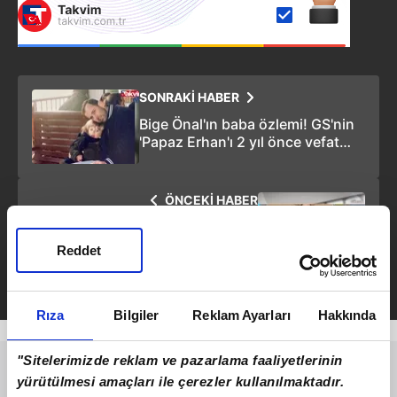
SONRAKİ HABER
Bige Önal'ın baba özlemi! GS'nin
'Papaz Erhan'ı 2 yıl önce vefat
etmişti
ÖNCEKİ HABER
Demet Özdemir – Oğuzhan Koç
evliliğinde ilk kriz!
Reddet
Rıza
Bilgiler
Reklam Ayarları
Hakkında
"Sitelerimizde reklam ve pazarlama faaliyetlerinin
yürütülmesi amaçları ile çerezler kullanılmaktadır.