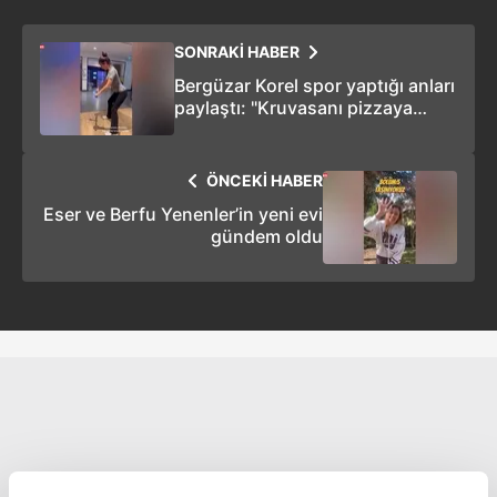
SONRAKİ HABER
Bergüzar Korel spor yaptığı anları
paylaştı: "Kruvasanı pizzaya
sararken iyiydi canım"
ÖNCEKİ HABER
Eser ve Berfu Yenenler’in yeni evi
gündem oldu