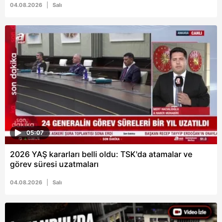
04.08.2026
Salı
Metnimizi
ziyaret edebilirsiniz.
6698 sayılı Kişisel Verilerin Korunması Kanunu uyarınca
hazırlanmış Aydınlatma Metnimizi okumak ve sitemizde
ilgili mevzuata uygun olarak kullanılan çerezlerle ilgili bilgi
almak için lütfen
tıklayınız
.
05:07
2026 YAŞ kararları belli oldu: TSK'da atamalar ve
görev süresi uzatmaları
04.08.2026
Salı