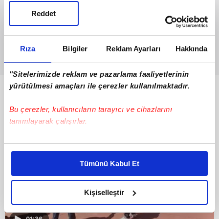
Reddet
Rıza
Bilgiler
Reklam Ayarları
Hakkında
"Sitelerimizde reklam ve pazarlama faaliyetlerinin
yürütülmesi amaçları ile çerezler kullanılmaktadır.
Bunlar da Var
Bu çerezler, kullanıcıların tarayıcı ve cihazlarını
tanımlayarak çalışırlar.
Bu çerezlere izin vermeniz halinde sizlere özel
kişiselleştirilmiş reklamlar sunabilir, sayfalarımızda sizlere
Tümünü Kabul Et
daha iyi reklam deneyimi yaşatabiliriz. Bunu yaparken
amacımızın size daha iyi bir reklam deneyimi sunmak
olduğunu ve sizlere en iyi içerikleri sunabilmek adına
Kişiselleştir
elimizden gelen çabayı gösterdiğimizi ve bu noktada,
reklamların maliyetlerimizi karşılamak noktasında tek gelir
01:36