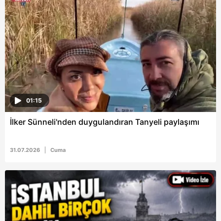
6698 sayılı Kişisel Verilerin Korunması Kanunu uyarınca
hazırlanmış Aydınlatma Metnimizi okumak ve sitemizde
ilgili mevzuata uygun olarak kullanılan çerezlerle ilgili bilgi
almak için lütfen
tıklayınız
.
01:15
İlker Sünneli'nden duygulandıran Tanyeli paylaşımı
31.07.2026
Cuma