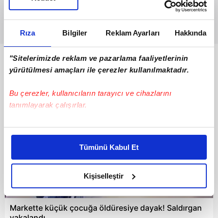
Rıza
Bilgiler
Reklam Ayarları
Hakkında
"Sitelerimizde reklam ve pazarlama faaliyetlerinin
Bunlar da Var
yürütülmesi amaçları ile çerezler kullanılmaktadır.
Bu çerezler, kullanıcıların tarayıcı ve cihazlarını
tanımlayarak çalışırlar.
Bu çerezlere izin vermeniz halinde sizlere özel
kişiselleştirilmiş reklamlar sunabilir, sayfalarımızda sizlere
Tümünü Kabul Et
daha iyi reklam deneyimi yaşatabiliriz. Bunu yaparken
amacımızın size daha iyi bir reklam deneyimi sunmak
olduğunu ve sizlere en iyi içerikleri sunabilmek adına
Kişiselleştir
elimizden gelen çabayı gösterdiğimizi ve bu noktada,
00:57
reklamların maliyetlerimizi karşılamak noktasında tek gelir
Markette küçük çocuğa öldüresiye dayak! Saldırgan
kalemimiz olduğunu sizlere hatırlatmak isteriz.
yakalandı