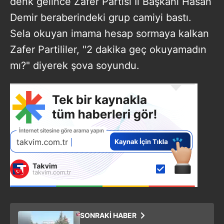
denk gelince Zafer Partisi İl Başkanı Hasan
Demir beraberindeki grup camiyi bastı.
Sela okuyan imama hesap sormaya kalkan
Zafer Partililer, "2 dakika geç okuyamadın
mı?" diyerek şova soyundu.
SONRAKİ HABER