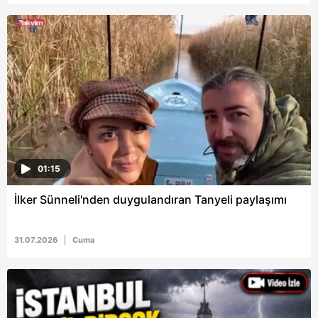
Metnimizi
ziyaret edebilirsiniz.
6698 sayılı Kişisel Verilerin Korunması Kanunu uyarınca
hazırlanmış Aydınlatma Metnimizi okumak ve sitemizde
ilgili mevzuata uygun olarak kullanılan çerezlerle ilgili bilgi
almak için lütfen
tıklayınız
.
01:15
İlker Sünneli'nden duygulandıran Tanyeli paylaşımı
31.07.2026
Cuma