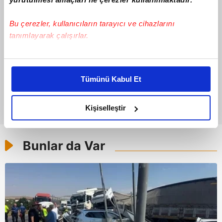
Bu çerezler, kullanıcıların tarayıcı ve cihazlarını
tanımlayarak çalışırlar.
Bu çerezlere izin vermeniz halinde sizlere özel
kişiselleştirilmiş reklamlar sunabilir, sayfalarımızda sizlere
Tümünü Kabul Et
daha iyi reklam deneyimi yaşatabiliriz. Bunu yaparken
amacımızın size daha iyi bir reklam deneyimi sunmak
olduğunu ve sizlere en iyi içerikleri sunabilmek adına
Kişiselleştir
elimizden gelen çabayı gösterdiğimizi ve bu noktada,
reklamların maliyetlerimizi karşılamak noktasında tek gelir
Bunlar da Var
kalemimiz olduğunu sizlere hatırlatmak isteriz.
Her halükârda, kullanıcılar, bu çerezlere izin vermedikleri
takdirde, kullanıcılara hedefli reklamlar
gösterilmeyecektir."
Sizlere daha iyi bir hizmet sunabilmek için İnternet