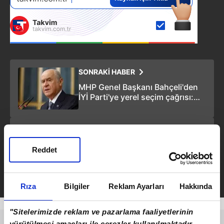
SONRAKİ HABER
MHP Genel Başkanı Bahçeli'den
İYİ Parti'ye yerel seçim çağrısı:
Ülke hayrına yerel iktidarda
komşu olalım
ÖNCEKİ HABER
MSB açıkladı: 3 terörist daha
Reddet
etkisiz hale getirildi!
"Mehmetçiklerimizi şehit eden
hainlerden hesap sormaya
devam ediyoruz!"
Rıza
Bilgiler
Reklam Ayarları
Hakkında
"Sitelerimizde reklam ve pazarlama faaliyetlerinin
yürütülmesi amaçları ile çerezler kullanılmaktadır.