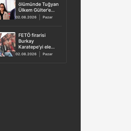
ölümünde Tuğyan
Ülkem Gülter'e
ağırlaştırılmış
02.08.2026
Pazar
müebbet hapis
talebi
FETÖ firarisi
Burkay
Karatepe'yi ele
veren görüntü!
02.08.2026
Pazar