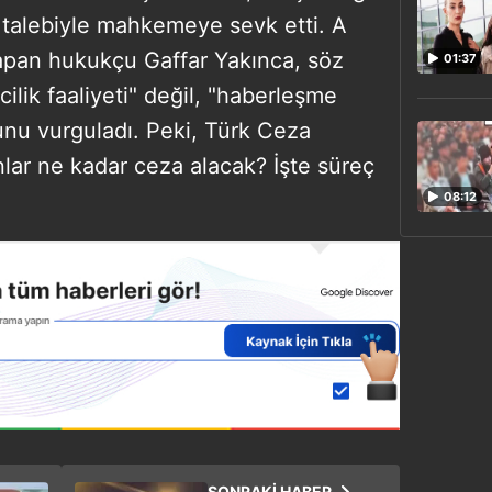
 talebiyle mahkemeye sevk etti. A
apan hukukçu Gaffar Yakınca, söz
01:37
lik faaliyeti" değil, "haberleşme
uğunu vurguladı. Peki, Türk Ceza
lar ne kadar ceza alacak? İşte süreç
08:12
SONRAKİ HABER