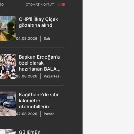
EO
OTOMATİK OYNAT
CHP'li İlkay Çiçek
gözaltına alındı
04.08.2026
Salı
Başkan Erdoğan'a
özel olarak
hazırlanan BALA
şarkısı yayımlandı
03.08.2026
Pazartesi
Kağıthane'de sıfır
kilometre
otomobillerin
üzerine duvar
02.08.2026
Pazar
çöktü
Güllü'nün