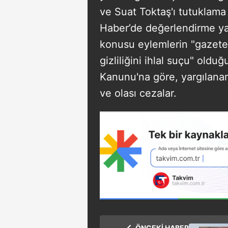
ve Suat Toktaş'ı tutuklama
Haber’de değerlendirme y
konusu eylemlerin "gazeteci
gizliliğini ihlal suçu" old
Kanunu'na göre, yargılanan
ve olası cezalar.
ÖNCEKİ HABER