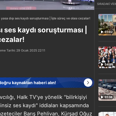
SIRADAKİ VİD
yasa dışı ses kaydı soruşturması | İşte süreç ve olası cezalar!
ı ses kaydı soruşturması |
01:02
cezalar!
eme Tarihi: 29 Ocak 2025 22:11
04:55
 doğru kaynaktan haberi alın!
ılığı, Halk TV'ye yönelik "bilirkişiyi
01:38
insiz ses kaydı" iddiaları kapsamında
zeteciler Barış Pehlivan, Kürşad Oğuz