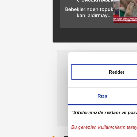
Bebeklerinden topuk
kanı aldırmayan
aileye soruşturma!
Kayyum atandı!
Reddet
Rıza
"Sitelerimizde reklam ve paza
Bu çerezler, kullanıcıların tara