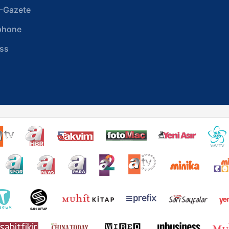
-Gazete
phone
ss