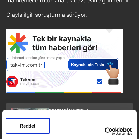
mahkemece tutuklanarak cezaevine gönderildi.
Olayla ilgili soruşturma sürüyor.
SONRAKİ HABER
Alışveriş merkezi yanındaki
yangın tehlike saçtı: Alevler
Reddet
otoparktaki araçlara ulaştı