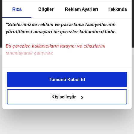
ÖNCEKİ HABER
Rıza
Bilgiler
Reklam Ayarları
Hakkında
Yangınlar için tüm ekipler
sahada!
"Sitelerimizde reklam ve pazarlama faaliyetlerinin
yürütülmesi amaçları ile çerezler kullanılmaktadır.
Bu çerezler, kullanıcıların tarayıcı ve cihazlarını
tanımlayarak çalışırlar.
Bu çerezlere izin vermeniz halinde sizlere özel
kişiselleştirilmiş reklamlar sunabilir, sayfalarımızda sizlere
Tümünü Kabul Et
daha iyi reklam deneyimi yaşatabiliriz. Bunu yaparken
amacımızın size daha iyi bir reklam deneyimi sunmak
olduğunu ve sizlere en iyi içerikleri sunabilmek adına
Kişiselleştir
elimizden gelen çabayı gösterdiğimizi ve bu noktada,
reklamların maliyetlerimizi karşılamak noktasında tek gelir
kalemimiz olduğunu sizlere hatırlatmak isteriz.
Her halükârda, kullanıcılar, bu çerezlere izin vermedikleri