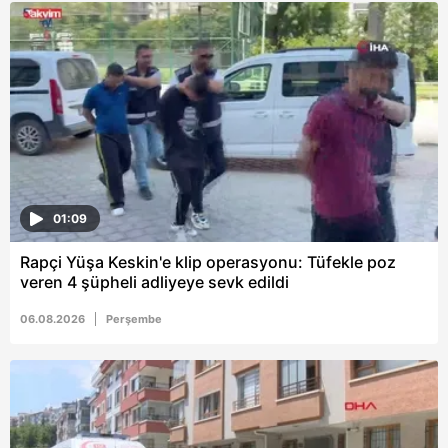
6698 sayılı Kişisel Verilerin Korunması Kanunu uyarınca
hazırlanmış Aydınlatma Metnimizi okumak ve sitemizde
ilgili mevzuata uygun olarak kullanılan çerezlerle ilgili bilgi
almak için lütfen
tıklayınız
.
01:09
Rapçi Yüşa Keskin'e klip operasyonu: Tüfekle poz
veren 4 şüpheli adliyeye sevk edildi
06.08.2026
Perşembe