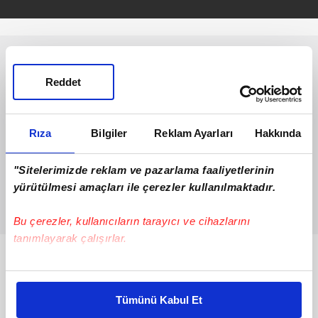
Reddet
Rıza
Bilgiler
Reklam Ayarları
Hakkında
"Sitelerimizde reklam ve pazarlama faaliyetlerinin
yürütülmesi amaçları ile çerezler kullanılmaktadır.
Bu çerezler, kullanıcıların tarayıcı ve cihazlarını
tanımlayarak çalışırlar.
Bunlar da Var
Bu çerezlere izin vermeniz halinde sizlere özel
kişiselleştirilmiş reklamlar sunabilir, sayfalarımızda sizlere
Tümünü Kabul Et
daha iyi reklam deneyimi yaşatabiliriz. Bunu yaparken