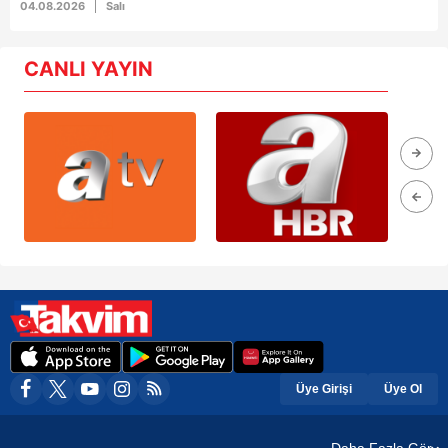
04.08.2026
Salı
CANLI YAYIN
Üye Girişi
Üye Ol
Daha Fazla Gör