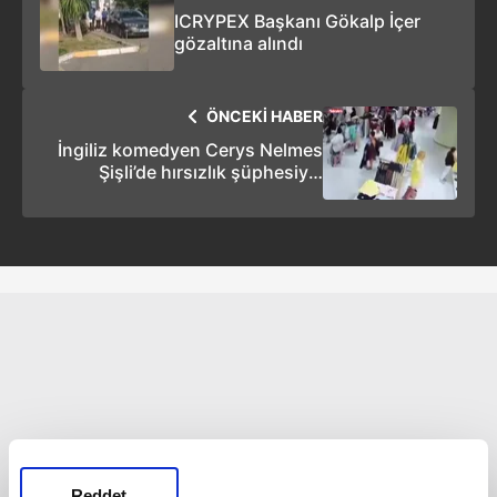
ICRYPEX Başkanı Gökalp İçer
gözaltına alındı
ÖNCEKİ HABER
İngiliz komedyen Cerys Nelmes
Şişli’de hırsızlık şüphesiyle
gözaltına alındı
Reddet