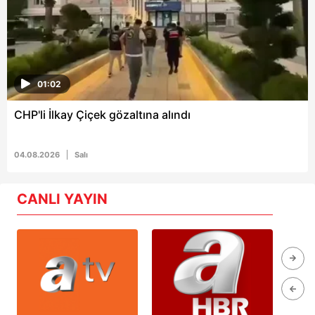
01:02
CHP'li İlkay Çiçek gözaltına alındı
04.08.2026
Salı
CANLI YAYIN