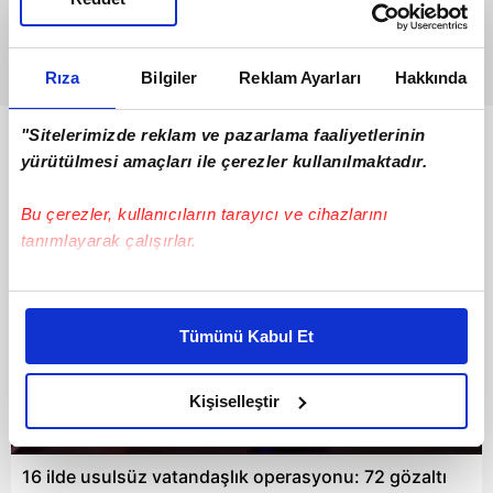
Rıza
Bilgiler
Reklam Ayarları
Hakkında
"Sitelerimizde reklam ve pazarlama faaliyetlerinin
Bunlar da Var
yürütülmesi amaçları ile çerezler kullanılmaktadır.
Bu çerezler, kullanıcıların tarayıcı ve cihazlarını
tanımlayarak çalışırlar.
Bu çerezlere izin vermeniz halinde sizlere özel
kişiselleştirilmiş reklamlar sunabilir, sayfalarımızda sizlere
Tümünü Kabul Et
daha iyi reklam deneyimi yaşatabiliriz. Bunu yaparken
amacımızın size daha iyi bir reklam deneyimi sunmak
olduğunu ve sizlere en iyi içerikleri sunabilmek adına
Kişiselleştir
elimizden gelen çabayı gösterdiğimizi ve bu noktada,
00:35
reklamların maliyetlerimizi karşılamak noktasında tek gelir
16 ilde usulsüz vatandaşlık operasyonu: 72 gözaltı
kalemimiz olduğunu sizlere hatırlatmak isteriz.