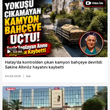
6698 sayılı Kişisel Verilerin Korunması Kanunu uyarınca
hazırlanmış Aydınlatma Metnimizi okumak ve sitemizde
ilgili mevzuata uygun olarak kullanılan çerezlerle ilgili bilgi
almak için lütfen
tıklayınız
.
03:44
Hatay'da kontrolden çıkan kamyon bahçeye devrildi:
Sakine Altınöz hayatını kaybetti
04.08.2026
Salı