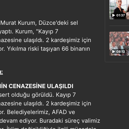
01:37
 Murat Kurum, Düzce'deki sel
 yaptı. Kurum, "Kayıp 7
zesine ulaşıldı. 2 kardeşimiz için
. Yıkılma riski taşıyan 66 binanın
08:12
ı:
İN CENAZESİNE ULAŞILDI​
 sert olduğu görüldü. Kayıp 7
zesine ulaşıldı. 2 kardeşimiz için
r. Belediyelerimiz, AFAD ve
 devam ediyor. Buradaki süreç valimiz