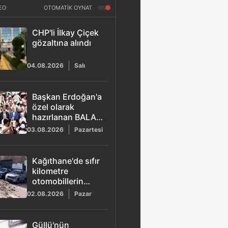
EO
OTOMATİK OYNAT
CHP'li İlkay Çiçek
gözaltına alındı
04.08.2026
Salı
Başkan Erdoğan'a
özel olarak
hazırlanan BALA
şarkısı yayımlandı
03.08.2026
Pazartesi
Kağıthane'de sıfır
kilometre
otomobillerin
üzerine duvar
02.08.2026
Pazar
çöktü
Güllü'nün