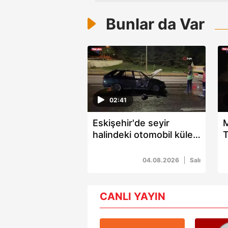
Bunlar da Var
02:41
Eskişehir'de seyir
M
halindeki otomobil küle
T
döndü: Sürücü yaralandı
m
04.08.2026
Salı
CANLI YAYIN