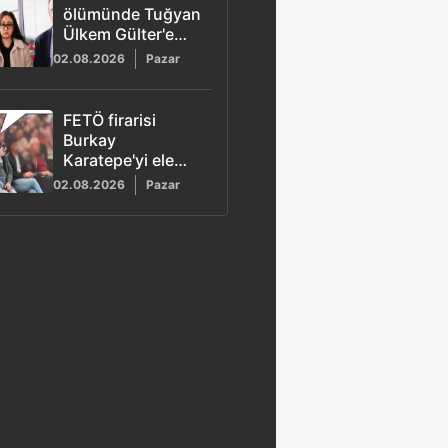
ölümünde Tuğyan
Ülkem Gülter'e
ağırlaştırılmış
02.08.2026
Pazar
müebbet hapis
talebi
FETÖ firarisi
Burkay
Karatepe'yi ele
veren görüntü!
02.08.2026
Pazar