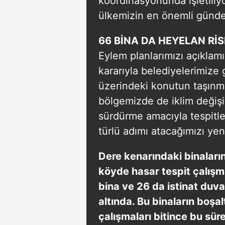
koordinasyonunda işletiliyor
ülkemizin en önemli günd
66 BİNA DA HEYELAN RİS
Eylem planlarımızı açıklamış
kararıyla belediyelerimize
üzerindeki konutun taşınma
bölgemizde de iklim değişik
sürdürme amacıyla tespitle
türlü adımı atacağımızı yen
Dere kenarındaki binaların
köyde hasar tespit çalışma
bina ve 26 da istinat duva
altında. Bu binaların boşal
çalışmaları bitince bu sür