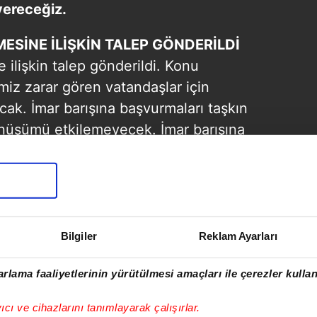
vereceğiz.
MESİNE İLİŞKİN TALEP GÖNDERİLDİ
e ilişkin talep gönderildi. Konu
ğimiz zarar gören vatandaşlar için
cak. İmar barışına başvurmaları taşkın
dönüşümü etkilemeyecek. İmar barışına
kaldırılacak."
Bilgiler
Reklam Ayarları
rlama faaliyetlerinin yürütülmesi amaçları ile çerezler kullan
yıcı ve cihazlarını tanımlayarak çalışırlar.