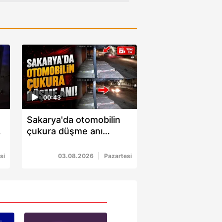
00:43
Sakarya'da otomobilin
:
çukura düşme anı
kamerada!
si
03.08.2026
Pazartesi