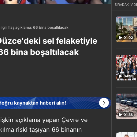
SIRADAKİ VİD
gili flaş açıklama: 66 bina boşaltılacak
01:02
zce'deki sel felaketiyle
: 66 bina boşaltılacak
04:55
 doğru kaynaktan haberi alın!
01:38
ilişkin açıklama yapan Çevre ve
kılma riski taşıyan 66 binanın