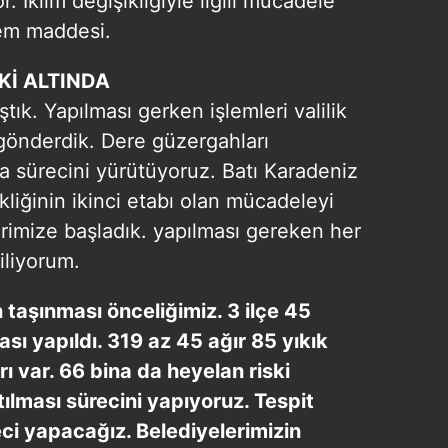
. İklim değişikliğiyle ilgili mücadele
em maddesi.
Kİ ALTINDA
tık. Yapılması gerken işlemleri valilik
 gönderdik. Dere güzergahları
 sürecini yürütüyoruz. Batı Karadeniz
liğinin ikinci etabı olan mücadeleyi
rimize başladık. yapılması gereken her
iliyorum.
 taşınması önceliğimiz. 3 ilçe 45
sı yapıldı. 319 az 45 ağır 85 yıkık
rı var. 66 bina da heyelan riski
tılması sürecini yapıyoruz. Tespit
eci yapacağız. Belediyelerimizin