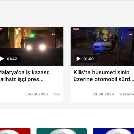
01:42
01:00
alatya'da iş kazası:
Kilis'te husumetlisinin
alihsiz işçi pres
üzerine otomobil sürdü
akinesine kapıldı
2 yaralı
04.08.2026
Salı
03.08.2026
Pazarte