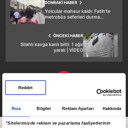
SONRAKİ HABER
Yolcular mahsur kaldı: Fatih'te
metrobüs seferleri durma
noktasına geldi!
ÖNCEKİ HABER
Silahlı kavga kanlı bitti: 1 ağır
yaralı | VİDEO
Reddet
Serkan Cortaoğlu
Takvim.com.tr
Haber
Rıza
Bilgiler
Reklam Ayarları
Hakkında
"Sitelerimizde reklam ve pazarlama faaliyetlerinin