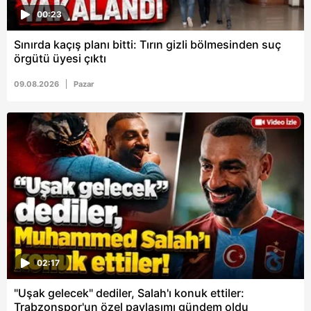
00:23
Sınırda kaçış planı bitti: Tırın gizli bölmesinden suç
örgütü üyesi çıktı
09.08.2026
Pazar
02:17
"Uşak gelecek" dediler, Salah'ı konuk ettiler:
Trabzonspor'un özel paylaşımı gündem oldu