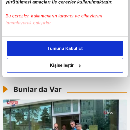
yürütülmesi amaçları ile çerezler kullanılmaktadır.
Bu çerezler, kullanıcıların tarayıcı ve cihazlarını
tanımlayarak çalışırlar.
Bu çerezlere izin vermeniz halinde sizlere özel
kişiselleştirilmiş reklamlar sunabilir, sayfalarımızda sizlere
Tümünü Kabul Et
daha iyi reklam deneyimi yaşatabiliriz. Bunu yaparken
amacımızın size daha iyi bir reklam deneyimi sunmak
olduğunu ve sizlere en iyi içerikleri sunabilmek adına
Kişiselleştir
elimizden gelen çabayı gösterdiğimizi ve bu noktada,
reklamların maliyetlerimizi karşılamak noktasında tek gelir
kalemimiz olduğunu sizlere hatırlatmak isteriz.
Bunlar da Var
Her halükârda, kullanıcılar, bu çerezlere izin vermedikleri
takdirde, kullanıcılara hedefli reklamlar
gösterilmeyecektir."
Sizlere daha iyi bir hizmet sunabilmek için İnternet