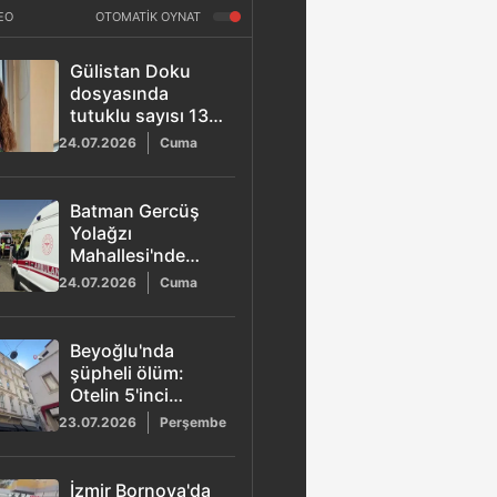
EO
OTOMATİK OYNAT
Gülistan Doku
dosyasında
tutuklu sayısı 13'e
yükseldi:
24.07.2026
Cuma
Güvenlik
korucusu
tutuklandı
Batman Gercüş
Yolağzı
Mahallesi'nde
minibüs ve
24.07.2026
Cuma
otomobil çarpıştı:
11 kişi yaralandı
Beyoğlu'nda
şüpheli ölüm:
Otelin 5'inci
katından düşen
23.07.2026
Perşembe
aşçı hayatını
kaybetti
İzmir Bornova'da