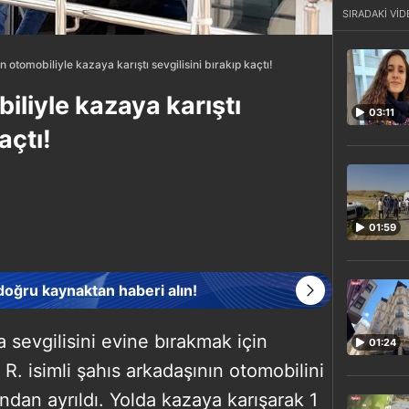
SIRADAKİ VİD
 otomobiliyle kazaya karıştı sevgilisini bırakıp kaçtı!
liyle kazaya karıştı
03:11
açtı!
01:59
 doğru kaynaktan haberi alın!
a sevgilisini evine bırakmak için
01:24
R. isimli şahıs arkadaşının otomobilini
an ayrıldı. Yolda kazaya karışarak 1