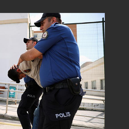
 çerezlerle ilgili bilgi almak için lütfen
tıklayınız
.