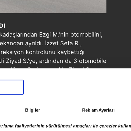
DI
kadaşlarından Ezgi M.'nin otomobilini,
mekandan ayrıldı. İzzet Sefa R.,
direksiyon kontrolünü kaybettiği
li Ziyad S.'ye, ardından da 3 otomobile
ten düşen Suriye uyruklu Ziyad S.,
 yaralandı. Şüpheli İzzet Sefa R. ise
akıp, yaya olarak kaçtı.
Bilgiler
Reklam Ayarları
rlama faaliyetlerinin yürütülmesi amaçları ile çerezler kullan