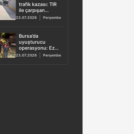
trafik kazası: TIR
ile çarpışan
forkliftin kadın
23.07.2026
Perşembe
sürücüsü hayatını
kaybetti
Bursa’da
uyuşturucu
operasyonu: Ezel
Akay gözaltında!
23.07.2026
Perşembe