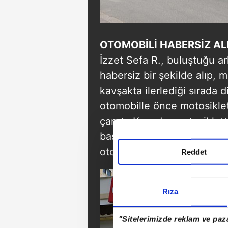
OTOMOBİLİ HABERSİZ AL
İzzet Sefa R., buluştuğu ar
habersiz bir şekilde alıp, 
kavşakta ilerlediği sırada 
otomobille önce motosiklet
çarptı. Kazada, motosiklet
başını asfalta çarparak ağır
otomobili ve sevgilisini bır
Reddet
Rıza
"Sitelerimizde reklam ve paza