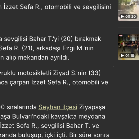
İzzet Sefa R., otomobili ve sevgilisini
00:20
ra sevgilisi Bahar T.'yi (20) bırakmak
efa R. (21), arkadaşı Ezgi M.'nin
01:18
n alıp mekandan ayrıldı.
ruklu motosikletli Ziyad S.'nin (33)
ca çarpan İzzet Sefa R., otomobili ve
00 sıralarında
Seyhan ilçesi
Ziyapaşa
aşa Bulvarı'ndaki kavşakta meydana
İzzet Sefa R., sevgilisi Bahar T. ve
kanda buluşup, içki içti. Bir süre sonra