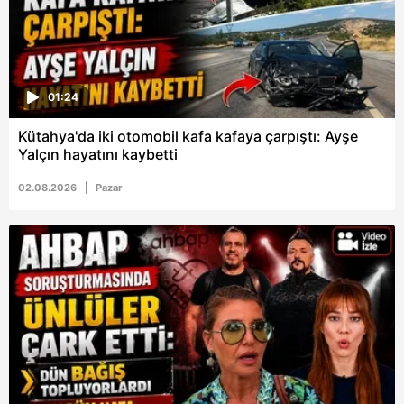
hazırlanmış Aydınlatma Metnimizi okumak ve sitemizde
ilgili mevzuata uygun olarak kullanılan çerezlerle ilgili bilgi
almak için lütfen
tıklayınız
.
01:24
Kütahya'da iki otomobil kafa kafaya çarpıştı: Ayşe
Yalçın hayatını kaybetti
02.08.2026
Pazar