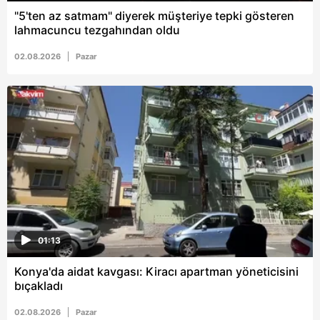
"5'ten az satmam" diyerek müşteriye tepki gösteren
lahmacuncu tezgahından oldu
02.08.2026
Pazar
01:13
Konya'da aidat kavgası: Kiracı apartman yöneticisini
bıçakladı
02.08.2026
Pazar