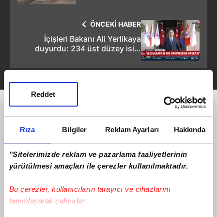
toprağı öptü
ÖNCEKİ HABER
İçişleri Bakanı Ali Yerlikaya
duyurdu: 234 üst düzey isim
gözaltında!
Reddet
Rıza
Bilgiler
Reklam Ayarları
Hakkında
"Sitelerimizde reklam ve pazarlama faaliyetlerinin
yürütülmesi amaçları ile çerezler kullanılmaktadır.
Bu çerezler, kullanıcıların tarayıcı ve cihazlarını
tanımlayarak çalışırlar.