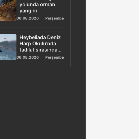
yolunda orman
yangını
06.08.2026
Perşembe
Heybeliada Deniz
Harp Okulu'nda
tadilat sırasında
yangın çıktı
06.08.2026
Perşembe