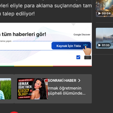
eyleri eliyle para aklama suçlarından tam
 talep ediliyor!
00:04
01:33
SONRAKİ HABER
Irmak öğretmenin
şüpheli ölümünde
şok ses kaydı: Müdür
gözaltında