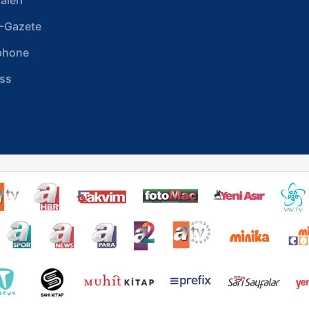
-Gazete
phone
ss