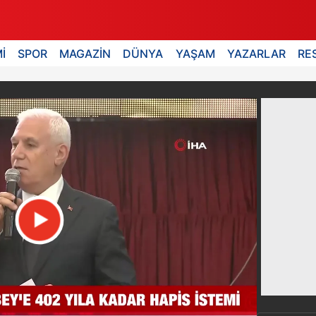
İ
SPOR
MAGAZİN
DÜNYA
YAŞAM
YAZARLAR
RE