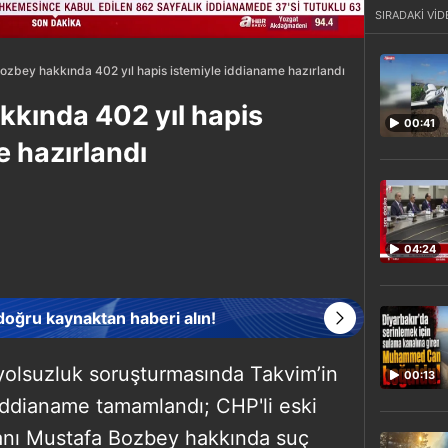
SIRADAKİ VİD
ozbey hakkında 402 yıl hapis istemiyle iddianame hazırlandı
kında 402 yıl hapis
00:41
e hazırlandı
04:24
 doğru kaynaktan haberi alın!
 yolsuzluk soruşturmasında Takvim’in
00:13
i iddianame tamamlandı; CHP'li eski
anı Mustafa Bozbey hakkında suç