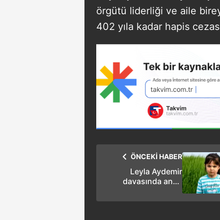
örgütü liderliği ve aile bir
402 yıla kadar hapis cezası
ÖNCEKİ HABER
Leyla Aydemir
davasında anne
yeniden hakim
karşısına çıkacak