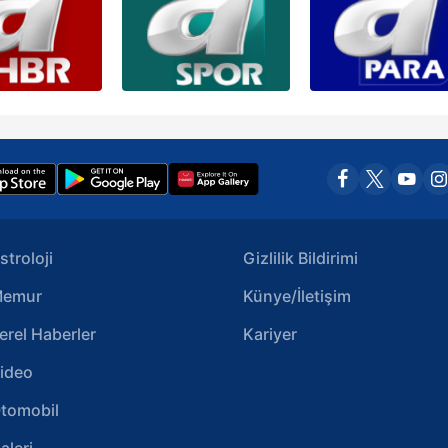
stroloji
Gizlilik Bildirimi
emur
Künye/İletişim
erel Haberler
Kariyer
ideo
tomobil
aleri