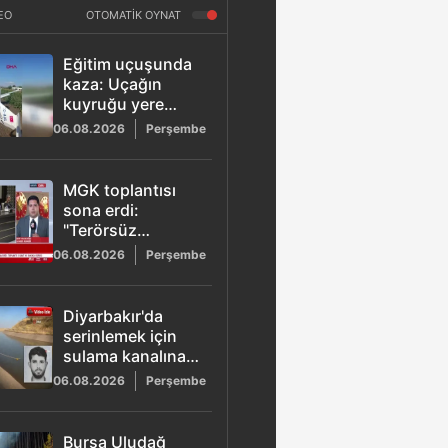
EO
OTOMATİK OYNAT
Eğitim uçuşunda
kaza: Uçağın
kuyruğu yere
sürttü, pilot
06.08.2026
Perşembe
yaralandı
MGK toplantısı
sona erdi:
"Terörsüz
Türkiye" ve
06.08.2026
Perşembe
bölgesel barış
mesajı
Diyarbakır'da
serinlemek için
sulama kanalına
giren Muhammed
06.08.2026
Perşembe
Can
kurtarılamadı!
Bursa Uludağ