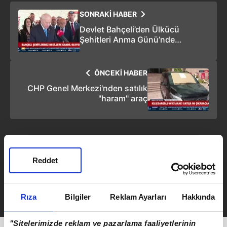
SONRAKİ HABER
Devlet Bahçeli’den Ülkücü
Şehitleri Anma Günü’nde
konuştu: "Geri adım
atmayacağız!"
ÖNCEKİ HABER
CHP Genel Merkezi'nden satılık
"haram" araç
Reddet
Emirhan Ceylan
Takvim.com.tr
Güncel
Rıza
Bilgiler
Reklam Ayarları
Hakkında
"Sitelerimizde reklam ve pazarlama faaliyetlerinin