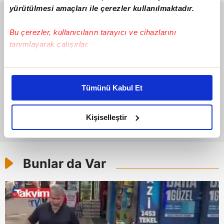
yürütülmesi amaçları ile çerezler kullanılmaktadır.
Bu çerezler, kullanıcıların tarayıcı ve cihazlarını
tanımlayarak çalışırlar.
Bu çerezlere izin vermeniz halinde sizlere özel
kişiselleştirilmiş reklamlar sunabilir, sayfalarımızda sizlere
Tümünü Kabul Et
daha iyi reklam deneyimi yaşatabiliriz. Bunu yaparken
amacımızın size daha iyi bir reklam deneyimi sunmak
olduğunu ve sizlere en iyi içerikleri sunabilmek adına
Kişiselleştir
elimizden gelen çabayı gösterdiğimizi ve bu noktada,
reklamların maliyetlerimizi karşılamak noktasında tek gelir
kalemimiz olduğunu sizlere hatırlatmak isteriz.
Bunlar da Var
Her halükârda, kullanıcılar, bu çerezlere izin vermedikleri
takdirde, kullanıcılara hedefli reklamlar
gösterilmeyecektir."