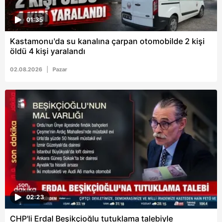
01:35
Kastamonu'da su kanalına çarpan otomobilde 2 kişi
öldü 4 kişi yaralandı
02.08.2026
Pazar
02:23
CHP'li Erdal Beşikçioğlu tutuklama talebiyle