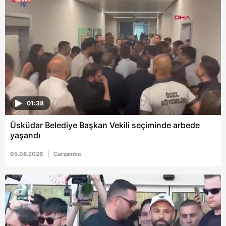
6698 sayılı Kişisel Verilerin Korunması Kanunu uyarınca
hazırlanmış Aydınlatma Metnimizi okumak ve sitemizde
ilgili mevzuata uygun olarak kullanılan çerezlerle ilgili bilgi
almak için lütfen
tıklayınız
.
01:38
Üsküdar Belediye Başkan Vekili seçiminde arbede
yaşandı
05.08.2026
Çarşamba