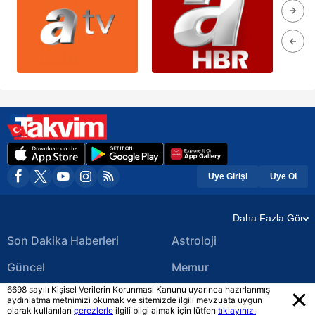
Üye Girişi
Üye Ol
Daha Fazla Gör
Son Dakika Haberleri
Astroloji
Güncel
Memur
6698 sayılı Kişisel Verilerin Korunması Kanunu uyarınca hazırlanmış
Ekonomi Haberleri
Yerel Haberler
aydınlatma metnimizi okumak ve sitemizde ilgili mevzuata uygun
olarak kullanılan
çerezlerle
ilgili bilgi almak için lütfen
tıklayınız.